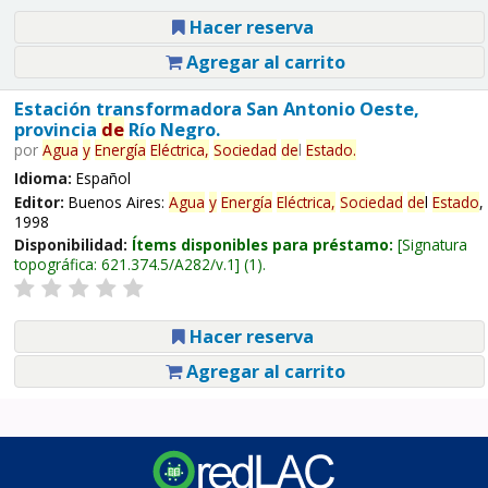
Hacer reserva
Agregar al carrito
Estación transformadora San Antonio Oeste,
provincia
de
Río Negro.
por
Agua
y
Energía
Eléctrica,
Sociedad
de
l
Estado
.
Idioma:
Español
Editor:
Buenos Aires:
Agua
y
Energía
Eléctrica,
Sociedad
de
l
Estado
,
1998
Disponibilidad:
Ítems disponibles para préstamo:
Signatura
topográfica:
621.374.5/A282/v.1
(1).
Hacer reserva
Agregar al carrito