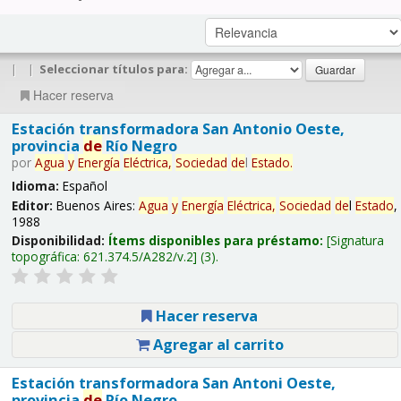
|
|
Seleccionar títulos para:
Hacer reserva
Estación transformadora San Antonio Oeste,
provincia
de
Río Negro
por
Agua
y
Energía
Eléctrica,
Sociedad
de
l
Estado
.
Idioma:
Español
Editor:
Buenos Aires:
Agua
y
Energía
Eléctrica,
Sociedad
de
l
Estado
,
1988
Disponibilidad:
Ítems disponibles para préstamo:
Signatura
topográfica:
621.374.5/A282/v.2
(3).
Hacer reserva
Agregar al carrito
Estación transformadora San Antoni Oeste,
provincia
de
Río Negro