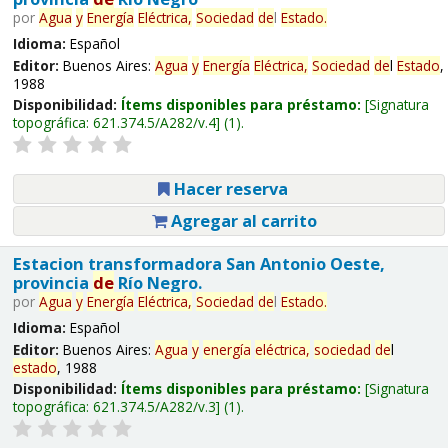
por
Agua
y
Energía
Eléctrica,
Sociedad
de
l
Estado
.
Idioma:
Español
Editor:
Buenos Aires:
Agua
y
Energía
Eléctrica,
Sociedad
de
l
Estado
,
1988
Disponibilidad:
Ítems disponibles para préstamo:
Signatura
topográfica:
621.374.5/A282/v.4
(1).
Hacer reserva
Agregar al carrito
Estacion transformadora San Antonio Oeste,
provincia
de
Río Negro.
por
Agua
y
Energía
Eléctrica,
Sociedad
de
l
Estado
.
Idioma:
Español
Editor:
Buenos Aires:
Agua
y
energía
eléctrica,
sociedad
de
l
estado
, 1988
Disponibilidad:
Ítems disponibles para préstamo:
Signatura
topográfica:
621.374.5/A282/v.3
(1).