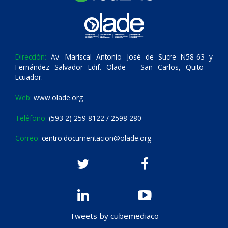
Dirección:
Av. Mariscal Antonio José de Sucre N58-63 y
Fernández Salvador Edif. Olade – San Carlos, Quito –
Ecuador.
Web:
www.olade.org
Teléfono:
(593 2) 259 8122 / 2598 280
Correo:
centro.documentacion@olade.org
Tweets by cubemediaco