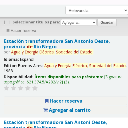
|
|
Seleccionar títulos para:
Hacer reserva
Estación transformadora San Antonio Oeste,
provincia
de
Río Negro
por
Agua
y
Energía
Eléctrica,
Sociedad
de
l
Estado
.
Idioma:
Español
Editor:
Buenos Aires:
Agua
y
Energía
Eléctrica,
Sociedad
de
l
Estado
,
1988
Disponibilidad:
Ítems disponibles para préstamo:
Signatura
topográfica:
621.374.5/A282/v.2
(3).
Hacer reserva
Agregar al carrito
Estación transformadora San Antoni Oeste,
provincia
de
Río Negro