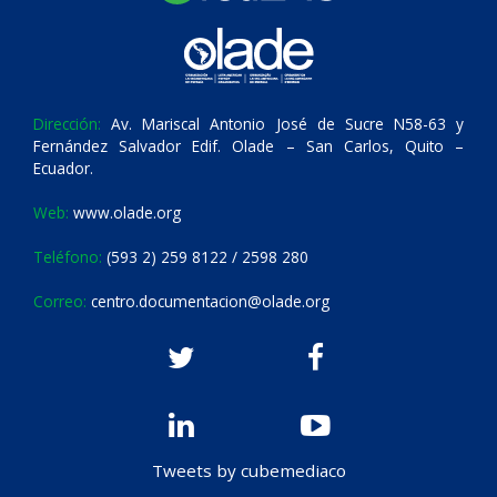
Dirección:
Av. Mariscal Antonio José de Sucre N58-63 y
Fernández Salvador Edif. Olade – San Carlos, Quito –
Ecuador.
Web:
www.olade.org
Teléfono:
(593 2) 259 8122 / 2598 280
Correo:
centro.documentacion@olade.org
Tweets by cubemediaco