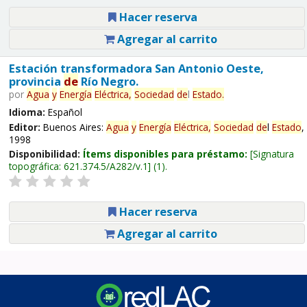
Hacer reserva
Agregar al carrito
Estación transformadora San Antonio Oeste,
provincia
de
Río Negro.
por
Agua
y
Energía
Eléctrica,
Sociedad
de
l
Estado
.
Idioma:
Español
Editor:
Buenos Aires:
Agua
y
Energía
Eléctrica,
Sociedad
de
l
Estado
,
1998
Disponibilidad:
Ítems disponibles para préstamo:
Signatura
topográfica:
621.374.5/A282/v.1
(1).
Hacer reserva
Agregar al carrito