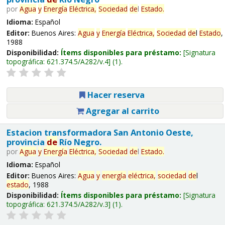
por
Agua
y
Energía
Eléctrica,
Sociedad
de
l
Estado
.
Idioma:
Español
Editor:
Buenos Aires:
Agua
y
Energía
Eléctrica,
Sociedad
de
l
Estado
,
1988
Disponibilidad:
Ítems disponibles para préstamo:
Signatura
topográfica:
621.374.5/A282/v.4
(1).
Hacer reserva
Agregar al carrito
Estacion transformadora San Antonio Oeste,
provincia
de
Río Negro.
por
Agua
y
Energía
Eléctrica,
Sociedad
de
l
Estado
.
Idioma:
Español
Editor:
Buenos Aires:
Agua
y
energía
eléctrica,
sociedad
de
l
estado
, 1988
Disponibilidad:
Ítems disponibles para préstamo:
Signatura
topográfica:
621.374.5/A282/v.3
(1).