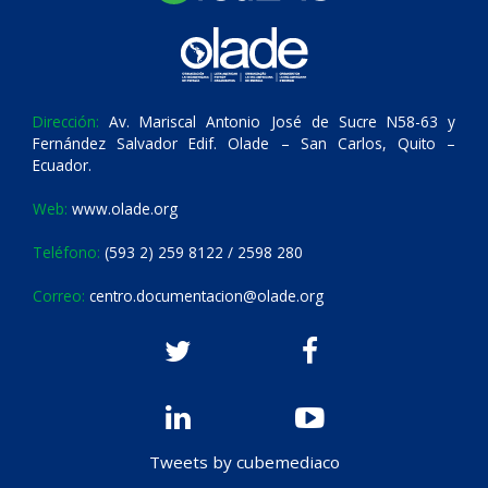
Dirección:
Av. Mariscal Antonio José de Sucre N58-63 y
Fernández Salvador Edif. Olade – San Carlos, Quito –
Ecuador.
Web:
www.olade.org
Teléfono:
(593 2) 259 8122 / 2598 280
Correo:
centro.documentacion@olade.org
Tweets by cubemediaco