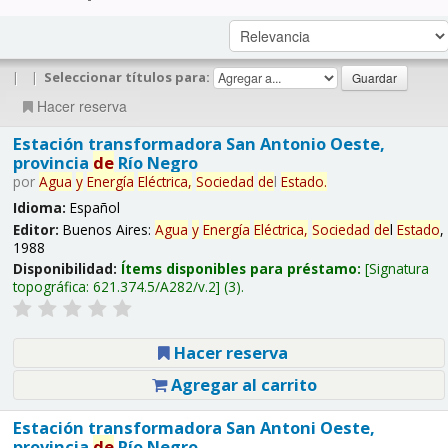
|
|
Seleccionar títulos para:
Hacer reserva
Estación transformadora San Antonio Oeste,
provincia
de
Río Negro
por
Agua
y
Energía
Eléctrica,
Sociedad
de
l
Estado
.
Idioma:
Español
Editor:
Buenos Aires:
Agua
y
Energía
Eléctrica,
Sociedad
de
l
Estado
,
1988
Disponibilidad:
Ítems disponibles para préstamo:
Signatura
topográfica:
621.374.5/A282/v.2
(3).
Hacer reserva
Agregar al carrito
Estación transformadora San Antoni Oeste,
provincia
de
Río Negro