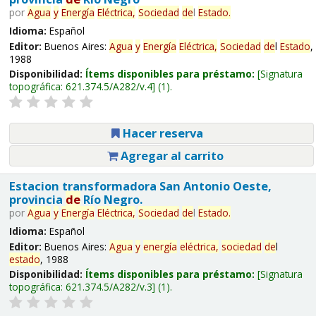
por
Agua
y
Energía
Eléctrica,
Sociedad
de
l
Estado
.
Idioma:
Español
Editor:
Buenos Aires:
Agua
y
Energía
Eléctrica,
Sociedad
de
l
Estado
,
1988
Disponibilidad:
Ítems disponibles para préstamo:
Signatura
topográfica:
621.374.5/A282/v.4
(1).
Hacer reserva
Agregar al carrito
Estacion transformadora San Antonio Oeste,
provincia
de
Río Negro.
por
Agua
y
Energía
Eléctrica,
Sociedad
de
l
Estado
.
Idioma:
Español
Editor:
Buenos Aires:
Agua
y
energía
eléctrica,
sociedad
de
l
estado
, 1988
Disponibilidad:
Ítems disponibles para préstamo:
Signatura
topográfica:
621.374.5/A282/v.3
(1).