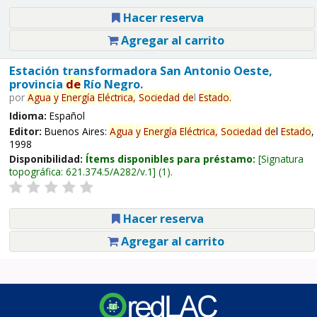
Hacer reserva
Agregar al carrito
Estación transformadora San Antonio Oeste,
provincia
de
Río Negro.
por
Agua
y
Energía
Eléctrica,
Sociedad
de
l
Estado
.
Idioma:
Español
Editor:
Buenos Aires:
Agua
y
Energía
Eléctrica,
Sociedad
de
l
Estado
,
1998
Disponibilidad:
Ítems disponibles para préstamo:
Signatura
topográfica:
621.374.5/A282/v.1
(1).
Hacer reserva
Agregar al carrito