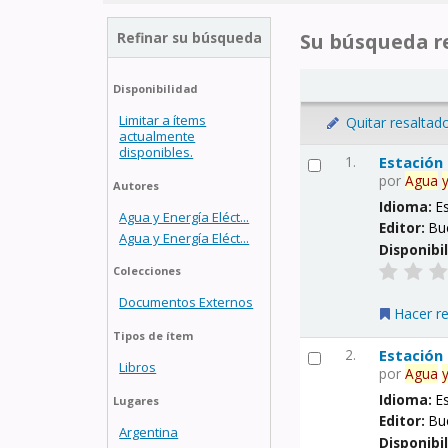
Refinar su búsqueda
Su búsqueda re
Disponibilidad
Limitar a ítems
Quitar resaltad
actualmente
disponibles.
1.
Estación
por
Agua
Autores
Idioma:
E
Agua y Energía Eléct...
Editor:
Bu
Agua y Energía Eléct...
Disponibi
Colecciones
Documentos Externos
Hacer r
Tipos de ítem
2.
Estación
Libros
por
Agua
Idioma:
E
Lugares
Editor:
Bu
Argentina
Disponibi