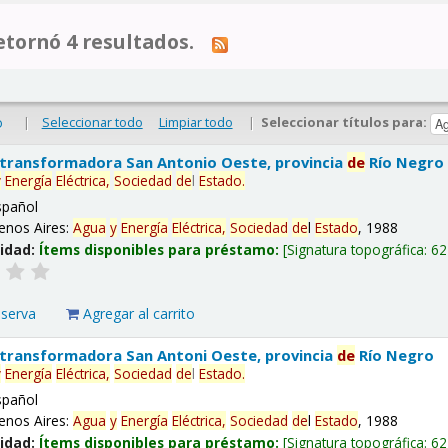
tornó 4 resultados.
|
Seleccionar todo
Limpiar todo
|
Seleccionar títulos para:
o
 transformadora San Antonio Oeste, provincia
de
Río Negro
y
Energía
Eléctrica,
Sociedad
de
l
Estado
.
spañol
enos Aires:
Agua
y
Energía
Eléctrica,
Sociedad
de
l
Estado
, 1988
lidad:
Ítems disponibles para préstamo:
Signatura topográfica:
62
eserva
Agregar al carrito
 transformadora San Antoni Oeste, provincia
de
Río Negro
y
Energía
Eléctrica,
Sociedad
de
l
Estado
.
spañol
enos Aires:
Agua
y
Energía
Eléctrica,
Sociedad
de
l
Estado
, 1988
lidad:
Ítems disponibles para préstamo:
Signatura topográfica:
62