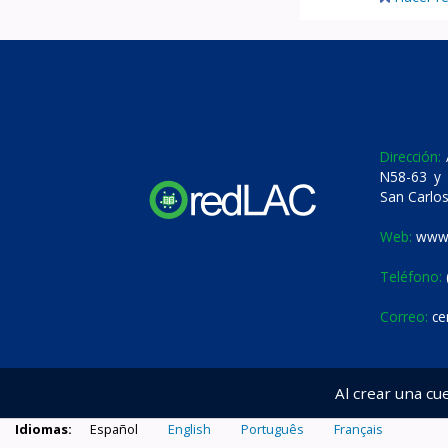
Dirección:
A
N58-63 y 
San Carlos
Web:
www.
Teléfono:
Correo:
ce
Al crear una cu
Idiomas:
Español
English
Português
Français