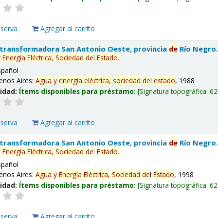
eserva
Agregar al carrito
 transformadora San Antonio Oeste, provincia
de
Río Negro
y
Energía
Eléctrica,
Sociedad
de
l
Estado
.
spañol
enos Aires:
Agua
y
energía
eléctrica,
sociedad
de
l
estado
, 1988
lidad:
Ítems disponibles para préstamo:
Signatura topográfica:
62
eserva
Agregar al carrito
 transformadora San Antonio Oeste, provincia
de
Río Negro
y
Energía
Eléctrica,
Sociedad
de
l
Estado
.
spañol
enos Aires:
Agua
y
Energía
Eléctrica,
Sociedad
de
l
Estado
, 1998
lidad:
Ítems disponibles para préstamo:
Signatura topográfica:
62
eserva
Agregar al carrito