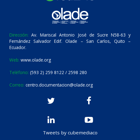
Dirección:
Av. Mariscal Antonio José de Sucre N58-63 y
Fernández Salvador Edif. Olade – San Carlos, Quito –
Ecuador.
Web:
www.olade.org
Teléfono:
(593 2) 259 8122 / 2598 280
Correo:
centro.documentacion@olade.org
Tweets by cubemediaco