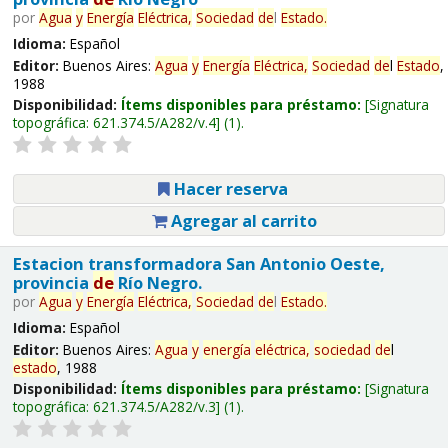
por
Agua
y
Energía
Eléctrica,
Sociedad
de
l
Estado
.
Idioma:
Español
Editor:
Buenos Aires:
Agua
y
Energía
Eléctrica,
Sociedad
de
l
Estado
,
1988
Disponibilidad:
Ítems disponibles para préstamo:
Signatura
topográfica:
621.374.5/A282/v.4
(1).
Hacer reserva
Agregar al carrito
Estacion transformadora San Antonio Oeste,
provincia
de
Río Negro.
por
Agua
y
Energía
Eléctrica,
Sociedad
de
l
Estado
.
Idioma:
Español
Editor:
Buenos Aires:
Agua
y
energía
eléctrica,
sociedad
de
l
estado
, 1988
Disponibilidad:
Ítems disponibles para préstamo:
Signatura
topográfica:
621.374.5/A282/v.3
(1).