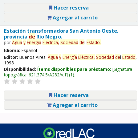
Hacer reserva
Agregar al carrito
Estación transformadora San Antonio Oeste,
provincia
de
Río Negro.
por
Agua
y
Energía
Eléctrica,
Sociedad
de
l
Estado
.
Idioma:
Español
Editor:
Buenos Aires:
Agua
y
Energía
Eléctrica,
Sociedad
de
l
Estado
,
1998
Disponibilidad:
Ítems disponibles para préstamo:
Signatura
topográfica:
621.374.5/A282/v.1
(1).
Hacer reserva
Agregar al carrito