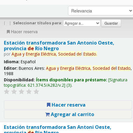
|
|
Seleccionar títulos para:
Hacer reserva
Estación transformadora San Antonio Oeste,
provincia
de
Río Negro
por
Agua
y
Energía
Eléctrica,
Sociedad
de
l
Estado
.
Idioma:
Español
Editor:
Buenos Aires:
Agua
y
Energía
Eléctrica,
Sociedad
de
l
Estado
,
1988
Disponibilidad:
Ítems disponibles para préstamo:
Signatura
topográfica:
621.374.5/A282/v.2
(3).
Hacer reserva
Agregar al carrito
Estación transformadora San Antoni Oeste,
provincia
de
Río Negro