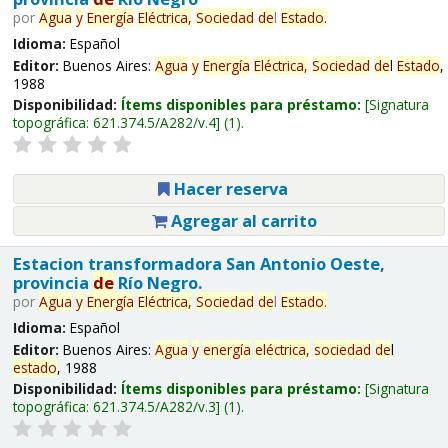
por
Agua
y
Energía
Eléctrica,
Sociedad
de
l
Estado
.
Idioma:
Español
Editor:
Buenos Aires:
Agua
y
Energía
Eléctrica,
Sociedad
de
l
Estado
,
1988
Disponibilidad:
Ítems disponibles para préstamo:
Signatura
topográfica:
621.374.5/A282/v.4
(1).
Hacer reserva
Agregar al carrito
Estacion transformadora San Antonio Oeste,
provincia
de
Río Negro.
por
Agua
y
Energía
Eléctrica,
Sociedad
de
l
Estado
.
Idioma:
Español
Editor:
Buenos Aires:
Agua
y
energía
eléctrica,
sociedad
de
l
estado
, 1988
Disponibilidad:
Ítems disponibles para préstamo:
Signatura
topográfica:
621.374.5/A282/v.3
(1).