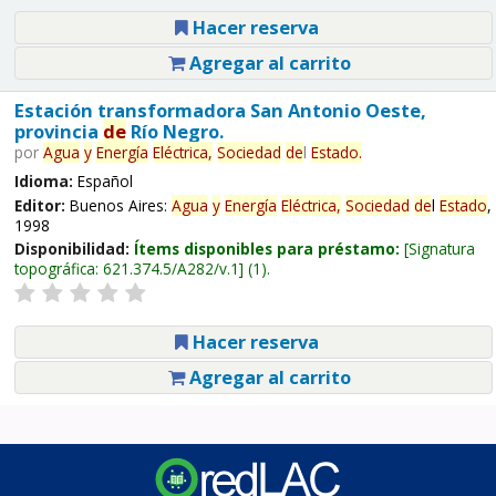
Hacer reserva
Agregar al carrito
Estación transformadora San Antonio Oeste,
provincia
de
Río Negro.
por
Agua
y
Energía
Eléctrica,
Sociedad
de
l
Estado
.
Idioma:
Español
Editor:
Buenos Aires:
Agua
y
Energía
Eléctrica,
Sociedad
de
l
Estado
,
1998
Disponibilidad:
Ítems disponibles para préstamo:
Signatura
topográfica:
621.374.5/A282/v.1
(1).
Hacer reserva
Agregar al carrito