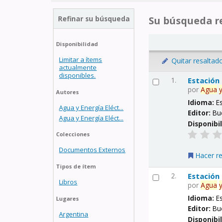
Refinar su búsqueda
Su búsqueda re
Disponibilidad
Limitar a ítems
Quitar resaltad
actualmente
disponibles.
1.
Estación
por
Agua
Autores
Idioma:
E
Agua y Energía Eléct...
Editor:
Bu
Agua y Energía Eléct...
Disponibi
Colecciones
Documentos Externos
Hacer r
Tipos de ítem
2.
Estación
Libros
por
Agua
Idioma:
E
Lugares
Editor:
Bu
Argentina
Disponibi