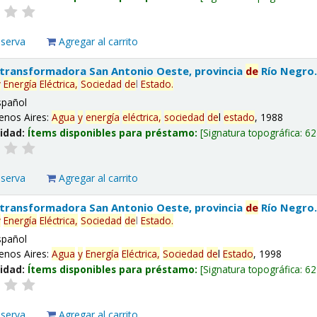
eserva
Agregar al carrito
 transformadora San Antonio Oeste, provincia
de
Río Negro
y
Energía
Eléctrica,
Sociedad
de
l
Estado
.
spañol
enos Aires:
Agua
y
energía
eléctrica,
sociedad
de
l
estado
, 1988
lidad:
Ítems disponibles para préstamo:
Signatura topográfica:
62
eserva
Agregar al carrito
 transformadora San Antonio Oeste, provincia
de
Río Negro
y
Energía
Eléctrica,
Sociedad
de
l
Estado
.
spañol
enos Aires:
Agua
y
Energía
Eléctrica,
Sociedad
de
l
Estado
, 1998
lidad:
Ítems disponibles para préstamo:
Signatura topográfica:
62
eserva
Agregar al carrito