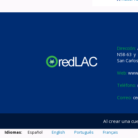
Dirección:
A
N58-63 y 
San Carlos
Web:
www.
Teléfono:
Correo:
ce
Al crear una cu
Idiomas:
Español
English
Português
Français