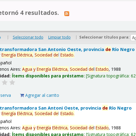
tornó 4 resultados.
|
Seleccionar todo
Limpiar todo
|
Seleccionar títulos para:
o
 transformadora San Antonio Oeste, provincia
de
Río Negro
y
Energía
Eléctrica,
Sociedad
de
l
Estado
.
spañol
enos Aires:
Agua
y
Energía
Eléctrica,
Sociedad
de
l
Estado
, 1988
lidad:
Ítems disponibles para préstamo:
Signatura topográfica:
62
eserva
Agregar al carrito
 transformadora San Antoni Oeste, provincia
de
Río Negro
y
Energía
Eléctrica,
Sociedad
de
l
Estado
.
spañol
enos Aires:
Agua
y
Energía
Eléctrica,
Sociedad
de
l
Estado
, 1988
lidad:
Ítems disponibles para préstamo:
Signatura topográfica:
62