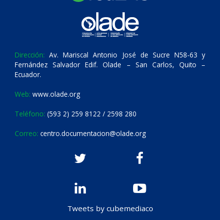
Dirección:
Av. Mariscal Antonio José de Sucre N58-63 y
Fernández Salvador Edif. Olade – San Carlos, Quito –
Ecuador.
Web:
www.olade.org
Teléfono:
(593 2) 259 8122 / 2598 280
Correo:
centro.documentacion@olade.org
Tweets by cubemediaco