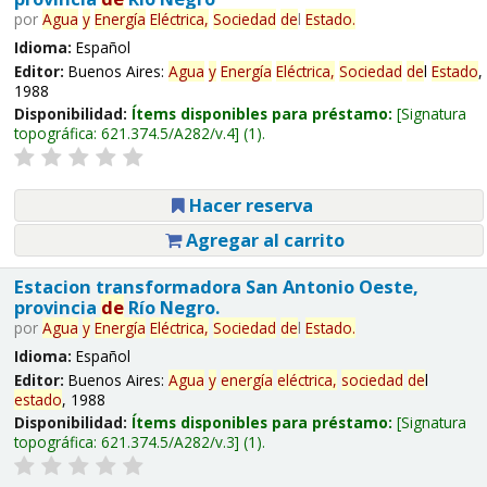
por
Agua
y
Energía
Eléctrica,
Sociedad
de
l
Estado
.
Idioma:
Español
Editor:
Buenos Aires:
Agua
y
Energía
Eléctrica,
Sociedad
de
l
Estado
,
1988
Disponibilidad:
Ítems disponibles para préstamo:
Signatura
topográfica:
621.374.5/A282/v.4
(1).
Hacer reserva
Agregar al carrito
Estacion transformadora San Antonio Oeste,
provincia
de
Río Negro.
por
Agua
y
Energía
Eléctrica,
Sociedad
de
l
Estado
.
Idioma:
Español
Editor:
Buenos Aires:
Agua
y
energía
eléctrica,
sociedad
de
l
estado
, 1988
Disponibilidad:
Ítems disponibles para préstamo:
Signatura
topográfica:
621.374.5/A282/v.3
(1).