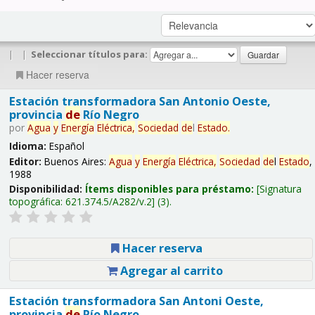
|
|
Seleccionar títulos para:
Hacer reserva
Estación transformadora San Antonio Oeste,
provincia
de
Río Negro
por
Agua
y
Energía
Eléctrica,
Sociedad
de
l
Estado
.
Idioma:
Español
Editor:
Buenos Aires:
Agua
y
Energía
Eléctrica,
Sociedad
de
l
Estado
,
1988
Disponibilidad:
Ítems disponibles para préstamo:
Signatura
topográfica:
621.374.5/A282/v.2
(3).
Hacer reserva
Agregar al carrito
Estación transformadora San Antoni Oeste,
provincia
de
Río Negro