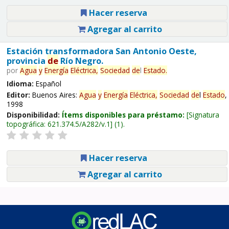
Hacer reserva
Agregar al carrito
Estación transformadora San Antonio Oeste,
provincia
de
Río Negro.
por
Agua
y
Energía
Eléctrica,
Sociedad
de
l
Estado
.
Idioma:
Español
Editor:
Buenos Aires:
Agua
y
Energía
Eléctrica,
Sociedad
de
l
Estado
,
1998
Disponibilidad:
Ítems disponibles para préstamo:
Signatura
topográfica:
621.374.5/A282/v.1
(1).
Hacer reserva
Agregar al carrito