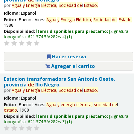
por
Agua
y
Energía
Eléctrica,
Sociedad
de
l
Estado
.
Idioma:
Español
Editor:
Buenos Aires:
Agua
y
Energía
Eléctrica,
Sociedad
de
l
Estado
,
1988
Disponibilidad:
Ítems disponibles para préstamo:
Signatura
topográfica:
621.374.5/A282/v.4
(1).
Hacer reserva
Agregar al carrito
Estacion transformadora San Antonio Oeste,
provincia
de
Río Negro.
por
Agua
y
Energía
Eléctrica,
Sociedad
de
l
Estado
.
Idioma:
Español
Editor:
Buenos Aires:
Agua
y
energía
eléctrica,
sociedad
de
l
estado
, 1988
Disponibilidad:
Ítems disponibles para préstamo:
Signatura
topográfica:
621.374.5/A282/v.3
(1).