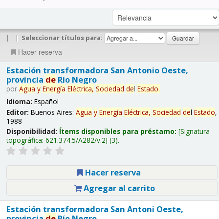
|
|
Seleccionar títulos para:
Hacer reserva
Estación transformadora San Antonio Oeste,
provincia
de
Río Negro
por
Agua
y
Energía
Eléctrica,
Sociedad
de
l
Estado
.
Idioma:
Español
Editor:
Buenos Aires:
Agua
y
Energía
Eléctrica,
Sociedad
de
l
Estado
,
1988
Disponibilidad:
Ítems disponibles para préstamo:
Signatura
topográfica:
621.374.5/A282/v.2
(3).
Hacer reserva
Agregar al carrito
Estación transformadora San Antoni Oeste,
provincia
de
Río Negro