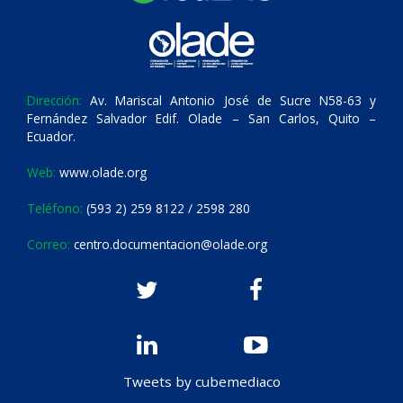
Dirección:
Av. Mariscal Antonio José de Sucre N58-63 y
Fernández Salvador Edif. Olade – San Carlos, Quito –
Ecuador.
Web:
www.olade.org
Teléfono:
(593 2) 259 8122 / 2598 280
Correo:
centro.documentacion@olade.org
Tweets by cubemediaco