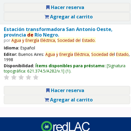
Hacer reserva
Agregar al carrito
Estación transformadora San Antonio Oeste,
provincia
de
Río Negro.
por
Agua
y
Energía
Eléctrica,
Sociedad
de
l
Estado
.
Idioma:
Español
Editor:
Buenos Aires:
Agua
y
Energía
Eléctrica,
Sociedad
de
l
Estado
,
1998
Disponibilidad:
Ítems disponibles para préstamo:
Signatura
topográfica:
621.374.5/A282/v.1
(1).
Hacer reserva
Agregar al carrito