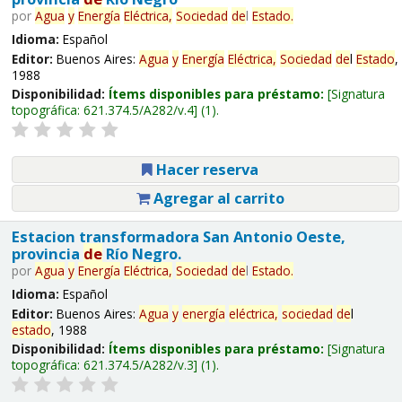
por
Agua
y
Energía
Eléctrica,
Sociedad
de
l
Estado
.
Idioma:
Español
Editor:
Buenos Aires:
Agua
y
Energía
Eléctrica,
Sociedad
de
l
Estado
,
1988
Disponibilidad:
Ítems disponibles para préstamo:
Signatura
topográfica:
621.374.5/A282/v.4
(1).
Hacer reserva
Agregar al carrito
Estacion transformadora San Antonio Oeste,
provincia
de
Río Negro.
por
Agua
y
Energía
Eléctrica,
Sociedad
de
l
Estado
.
Idioma:
Español
Editor:
Buenos Aires:
Agua
y
energía
eléctrica,
sociedad
de
l
estado
, 1988
Disponibilidad:
Ítems disponibles para préstamo:
Signatura
topográfica:
621.374.5/A282/v.3
(1).