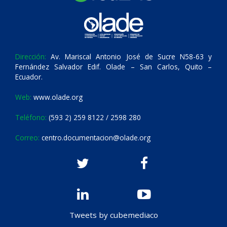
Dirección:
Av. Mariscal Antonio José de Sucre N58-63 y
Fernández Salvador Edif. Olade – San Carlos, Quito –
Ecuador.
Web:
www.olade.org
Teléfono:
(593 2) 259 8122 / 2598 280
Correo:
centro.documentacion@olade.org
Tweets by cubemediaco