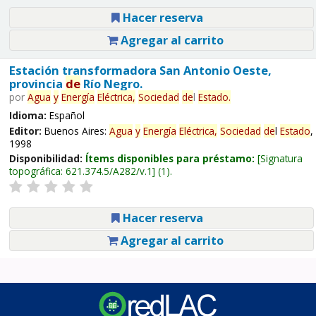
Hacer reserva
Agregar al carrito
Estación transformadora San Antonio Oeste,
provincia
de
Río Negro.
por
Agua
y
Energía
Eléctrica,
Sociedad
de
l
Estado
.
Idioma:
Español
Editor:
Buenos Aires:
Agua
y
Energía
Eléctrica,
Sociedad
de
l
Estado
,
1998
Disponibilidad:
Ítems disponibles para préstamo:
Signatura
topográfica:
621.374.5/A282/v.1
(1).
Hacer reserva
Agregar al carrito