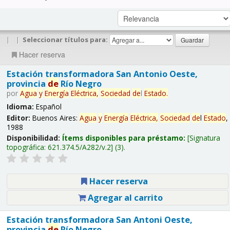
|
|
Seleccionar títulos para:
Hacer reserva
Estación transformadora San Antonio Oeste,
provincia
de
Río Negro
por
Agua
y
Energía
Eléctrica,
Sociedad
de
l
Estado
.
Idioma:
Español
Editor:
Buenos Aires:
Agua
y
Energía
Eléctrica,
Sociedad
de
l
Estado
,
1988
Disponibilidad:
Ítems disponibles para préstamo:
Signatura
topográfica:
621.374.5/A282/v.2
(3).
Hacer reserva
Agregar al carrito
Estación transformadora San Antoni Oeste,
provincia
de
Río Negro