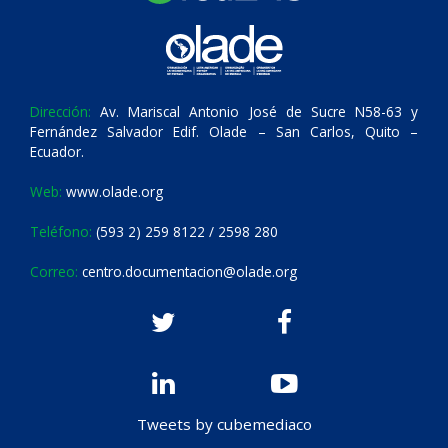
Dirección:
Av. Mariscal Antonio José de Sucre N58-63 y
Fernández Salvador Edif. Olade – San Carlos, Quito –
Ecuador.
Web:
www.olade.org
Teléfono:
(593 2) 259 8122 / 2598 280
Correo:
centro.documentacion@olade.org
Tweets by cubemediaco