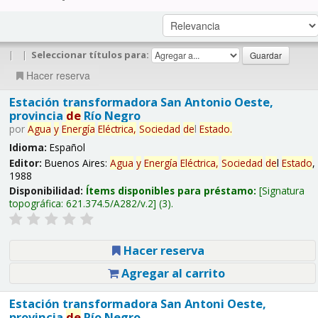
|
|
Seleccionar títulos para:
Hacer reserva
Estación transformadora San Antonio Oeste,
provincia
de
Río Negro
por
Agua
y
Energía
Eléctrica,
Sociedad
de
l
Estado
.
Idioma:
Español
Editor:
Buenos Aires:
Agua
y
Energía
Eléctrica,
Sociedad
de
l
Estado
,
1988
Disponibilidad:
Ítems disponibles para préstamo:
Signatura
topográfica:
621.374.5/A282/v.2
(3).
Hacer reserva
Agregar al carrito
Estación transformadora San Antoni Oeste,
provincia
de
Río Negro