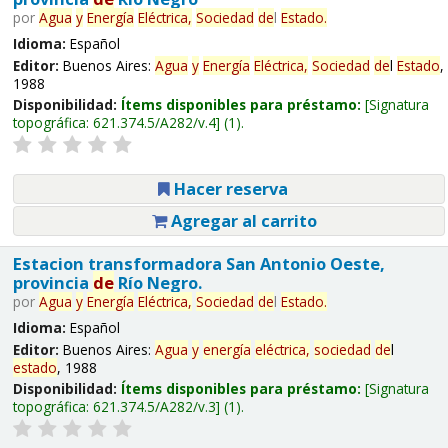
por
Agua
y
Energía
Eléctrica,
Sociedad
de
l
Estado
.
Idioma:
Español
Editor:
Buenos Aires:
Agua
y
Energía
Eléctrica,
Sociedad
de
l
Estado
,
1988
Disponibilidad:
Ítems disponibles para préstamo:
Signatura
topográfica:
621.374.5/A282/v.4
(1).
Hacer reserva
Agregar al carrito
Estacion transformadora San Antonio Oeste,
provincia
de
Río Negro.
por
Agua
y
Energía
Eléctrica,
Sociedad
de
l
Estado
.
Idioma:
Español
Editor:
Buenos Aires:
Agua
y
energía
eléctrica,
sociedad
de
l
estado
, 1988
Disponibilidad:
Ítems disponibles para préstamo:
Signatura
topográfica:
621.374.5/A282/v.3
(1).