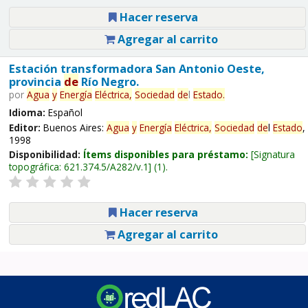
Hacer reserva
Agregar al carrito
Estación transformadora San Antonio Oeste,
provincia
de
Río Negro.
por
Agua
y
Energía
Eléctrica,
Sociedad
de
l
Estado
.
Idioma:
Español
Editor:
Buenos Aires:
Agua
y
Energía
Eléctrica,
Sociedad
de
l
Estado
,
1998
Disponibilidad:
Ítems disponibles para préstamo:
Signatura
topográfica:
621.374.5/A282/v.1
(1).
Hacer reserva
Agregar al carrito