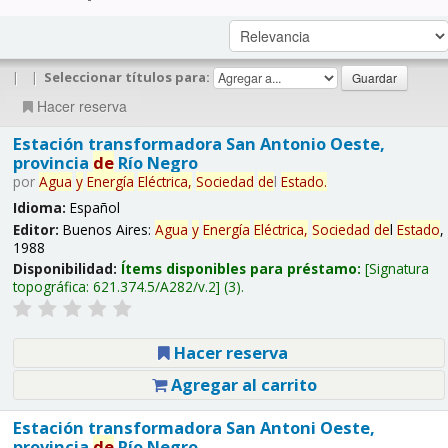
|
|
Seleccionar títulos para:
Hacer reserva
Estación transformadora San Antonio Oeste,
provincia
de
Río Negro
por
Agua
y
Energía
Eléctrica,
Sociedad
de
l
Estado
.
Idioma:
Español
Editor:
Buenos Aires:
Agua
y
Energía
Eléctrica,
Sociedad
de
l
Estado
,
1988
Disponibilidad:
Ítems disponibles para préstamo:
Signatura
topográfica:
621.374.5/A282/v.2
(3).
Hacer reserva
Agregar al carrito
Estación transformadora San Antoni Oeste,
provincia
de
Río Negro