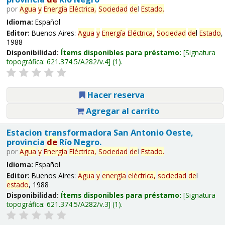
por
Agua
y
Energía
Eléctrica,
Sociedad
de
l
Estado
.
Idioma:
Español
Editor:
Buenos Aires:
Agua
y
Energía
Eléctrica,
Sociedad
de
l
Estado
,
1988
Disponibilidad:
Ítems disponibles para préstamo:
Signatura
topográfica:
621.374.5/A282/v.4
(1).
Hacer reserva
Agregar al carrito
Estacion transformadora San Antonio Oeste,
provincia
de
Río Negro.
por
Agua
y
Energía
Eléctrica,
Sociedad
de
l
Estado
.
Idioma:
Español
Editor:
Buenos Aires:
Agua
y
energía
eléctrica,
sociedad
de
l
estado
, 1988
Disponibilidad:
Ítems disponibles para préstamo:
Signatura
topográfica:
621.374.5/A282/v.3
(1).