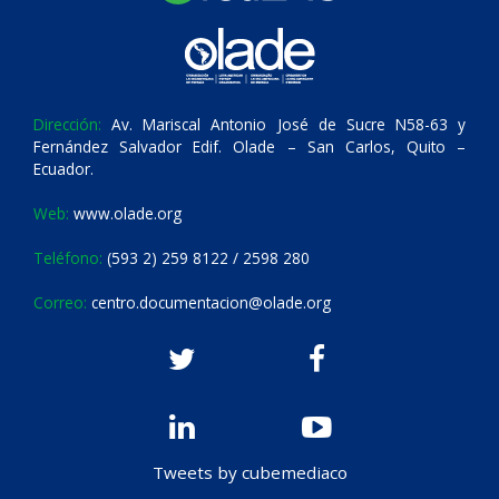
Dirección:
Av. Mariscal Antonio José de Sucre N58-63 y
Fernández Salvador Edif. Olade – San Carlos, Quito –
Ecuador.
Web:
www.olade.org
Teléfono:
(593 2) 259 8122 / 2598 280
Correo:
centro.documentacion@olade.org
Tweets by cubemediaco