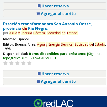
Hacer reserva
Agregar al carrito
Estación transformadora San Antonio Oeste,
provincia
de
Río Negro.
por
Agua
y
Energía
Eléctrica,
Sociedad
de
l
Estado
.
Idioma:
Español
Editor:
Buenos Aires:
Agua
y
Energía
Eléctrica,
Sociedad
de
l
Estado
,
1998
Disponibilidad:
Ítems disponibles para préstamo:
Signatura
topográfica:
621.374.5/A282/v.1
(1).
Hacer reserva
Agregar al carrito