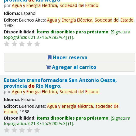
por
Agua
y
Energía
Eléctrica,
Sociedad
de
l
Estado
.
Idioma:
Español
Editor:
Buenos Aires:
Agua
y
Energía
Eléctrica,
Sociedad
de
l
Estado
,
1988
Disponibilidad:
Ítems disponibles para préstamo:
Signatura
topográfica:
621.374.5/A282/v.4
(1).
Hacer reserva
Agregar al carrito
Estacion transformadora San Antonio Oeste,
provincia
de
Río Negro.
por
Agua
y
Energía
Eléctrica,
Sociedad
de
l
Estado
.
Idioma:
Español
Editor:
Buenos Aires:
Agua
y
energía
eléctrica,
sociedad
de
l
estado
, 1988
Disponibilidad:
Ítems disponibles para préstamo:
Signatura
topográfica:
621.374.5/A282/v.3
(1).