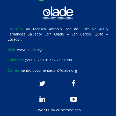
Dirección:
Av. Mariscal Antonio José de Sucre N58-63 y
Fernández Salvador Edif. Olade – San Carlos, Quito –
Ecuador.
Web:
www.olade.org
Teléfono:
(593 2) 259 8122 / 2598 280
Correo:
centro.documentacion@olade.org
Tweets by cubemediaco