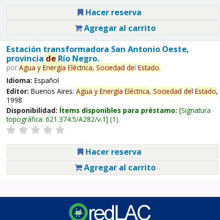
Hacer reserva
Agregar al carrito
Estación transformadora San Antonio Oeste,
provincia
de
Río Negro.
por
Agua
y
Energía
Eléctrica,
Sociedad
de
l
Estado
.
Idioma:
Español
Editor:
Buenos Aires:
Agua
y
Energía
Eléctrica,
Sociedad
de
l
Estado
,
1998
Disponibilidad:
Ítems disponibles para préstamo:
Signatura
topográfica:
621.374.5/A282/v.1
(1).
Hacer reserva
Agregar al carrito