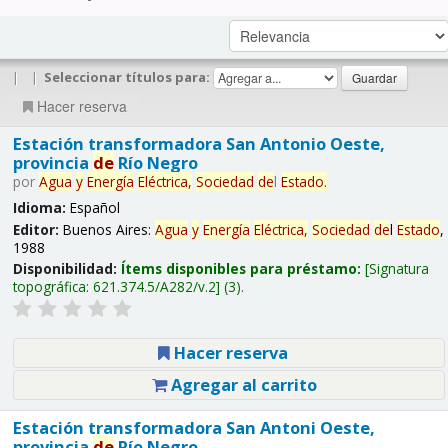
|
|
Seleccionar títulos para:
Hacer reserva
Estación transformadora San Antonio Oeste,
provincia
de
Río Negro
por
Agua
y
Energía
Eléctrica,
Sociedad
de
l
Estado
.
Idioma:
Español
Editor:
Buenos Aires:
Agua
y
Energía
Eléctrica,
Sociedad
de
l
Estado
,
1988
Disponibilidad:
Ítems disponibles para préstamo:
Signatura
topográfica:
621.374.5/A282/v.2
(3).
Hacer reserva
Agregar al carrito
Estación transformadora San Antoni Oeste,
provincia
de
Río Negro