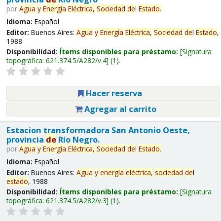
por
Agua
y
Energía
Eléctrica,
Sociedad
de
l
Estado
.
Idioma:
Español
Editor:
Buenos Aires:
Agua
y
Energía
Eléctrica,
Sociedad
de
l
Estado
,
1988
Disponibilidad:
Ítems disponibles para préstamo:
Signatura
topográfica:
621.374.5/A282/v.4
(1).
Hacer reserva
Agregar al carrito
Estacion transformadora San Antonio Oeste,
provincia
de
Río Negro.
por
Agua
y
Energía
Eléctrica,
Sociedad
de
l
Estado
.
Idioma:
Español
Editor:
Buenos Aires:
Agua
y
energía
eléctrica,
sociedad
de
l
estado
, 1988
Disponibilidad:
Ítems disponibles para préstamo:
Signatura
topográfica:
621.374.5/A282/v.3
(1).