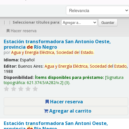
|
|
Seleccionar títulos para:
Hacer reserva
Estación transformadora San Antonio Oeste,
provincia
de
Río Negro
por
Agua
y
Energía
Eléctrica,
Sociedad
de
l
Estado
.
Idioma:
Español
Editor:
Buenos Aires:
Agua
y
Energía
Eléctrica,
Sociedad
de
l
Estado
,
1988
Disponibilidad:
Ítems disponibles para préstamo:
Signatura
topográfica:
621.374.5/A282/v.2
(3).
Hacer reserva
Agregar al carrito
Estación transformadora San Antoni Oeste,
provincia
de
Río Negro