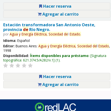
Hacer reserva
Agregar al carrito
Estación transformadora San Antonio Oeste,
provincia
de
Río Negro.
por
Agua
y
Energía
Eléctrica,
Sociedad
de
l
Estado
.
Idioma:
Español
Editor:
Buenos Aires:
Agua
y
Energía
Eléctrica,
Sociedad
de
l
Estado
,
1998
Disponibilidad:
Ítems disponibles para préstamo:
Signatura
topográfica:
621.374.5/A282/v.1
(1).
Hacer reserva
Agregar al carrito