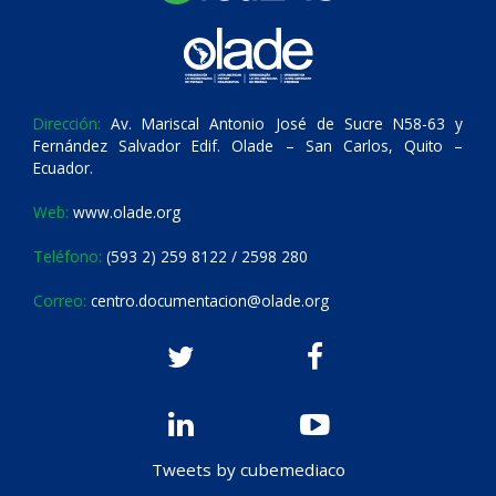
Dirección:
Av. Mariscal Antonio José de Sucre N58-63 y
Fernández Salvador Edif. Olade – San Carlos, Quito –
Ecuador.
Web:
www.olade.org
Teléfono:
(593 2) 259 8122 / 2598 280
Correo:
centro.documentacion@olade.org
Tweets by cubemediaco