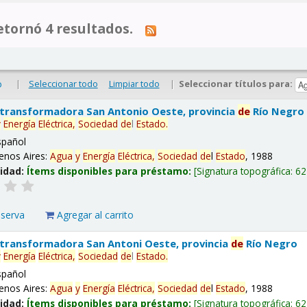
tornó 4 resultados.
|
Seleccionar todo
Limpiar todo
|
Seleccionar títulos para:
o
 transformadora San Antonio Oeste, provincia
de
Río Negro
y
Energía
Eléctrica,
Sociedad
de
l
Estado
.
spañol
enos Aires:
Agua
y
Energía
Eléctrica,
Sociedad
de
l
Estado
, 1988
lidad:
Ítems disponibles para préstamo:
Signatura topográfica:
62
eserva
Agregar al carrito
 transformadora San Antoni Oeste, provincia
de
Río Negro
y
Energía
Eléctrica,
Sociedad
de
l
Estado
.
spañol
enos Aires:
Agua
y
Energía
Eléctrica,
Sociedad
de
l
Estado
, 1988
lidad:
Ítems disponibles para préstamo:
Signatura topográfica:
62