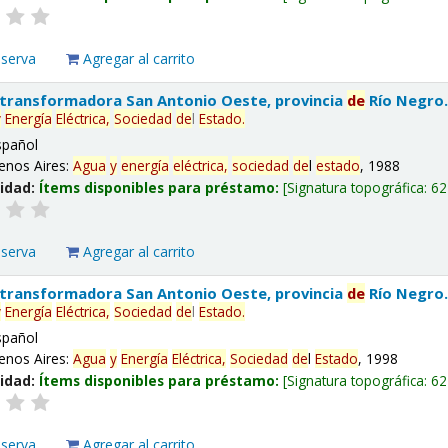
eserva
Agregar al carrito
 transformadora San Antonio Oeste, provincia
de
Río Negro
y
Energía
Eléctrica,
Sociedad
de
l
Estado
.
spañol
enos Aires:
Agua
y
energía
eléctrica,
sociedad
de
l
estado
, 1988
lidad:
Ítems disponibles para préstamo:
Signatura topográfica:
62
eserva
Agregar al carrito
 transformadora San Antonio Oeste, provincia
de
Río Negro
y
Energía
Eléctrica,
Sociedad
de
l
Estado
.
spañol
enos Aires:
Agua
y
Energía
Eléctrica,
Sociedad
de
l
Estado
, 1998
lidad:
Ítems disponibles para préstamo:
Signatura topográfica:
62
eserva
Agregar al carrito