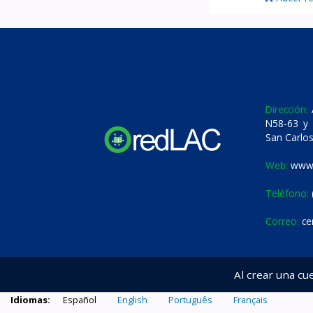
Dirección:
A
N58-63 y 
San Carlos
Web:
www.
Teléfono:
Correo:
ce
Al crear una cu
Idiomas:
Español
English
Português
Français