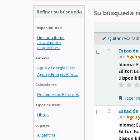
Refinar su búsqueda
Su búsqueda re
Disponibilidad
Limitar a ítems
Quitar resaltad
actualmente
disponibles.
1.
Estación
por
Agua
Autores
Idioma:
E
Agua y Energía Eléct...
Editor:
Bu
Agua y Energía Eléct...
Disponibi
Colecciones
Documentos Externos
Hacer r
Tipos de ítem
2.
Estación
Libros
por
Agua
Idioma:
E
Lugares
Editor:
Bu
Argentina
Disponibi