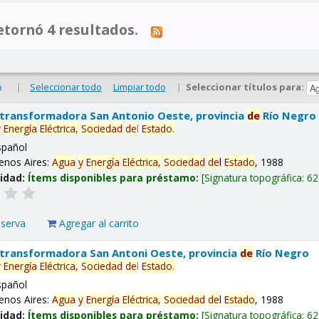
tornó 4 resultados.
|
Seleccionar todo
Limpiar todo
|
Seleccionar títulos para:
o
 transformadora San Antonio Oeste, provincia
de
Río Negro
y
Energía
Eléctrica,
Sociedad
de
l
Estado
.
spañol
enos Aires:
Agua
y
Energía
Eléctrica,
Sociedad
de
l
Estado
, 1988
lidad:
Ítems disponibles para préstamo:
Signatura topográfica:
62
eserva
Agregar al carrito
 transformadora San Antoni Oeste, provincia
de
Río Negro
y
Energía
Eléctrica,
Sociedad
de
l
Estado
.
spañol
enos Aires:
Agua
y
Energía
Eléctrica,
Sociedad
de
l
Estado
, 1988
lidad:
Ítems disponibles para préstamo:
Signatura topográfica:
62