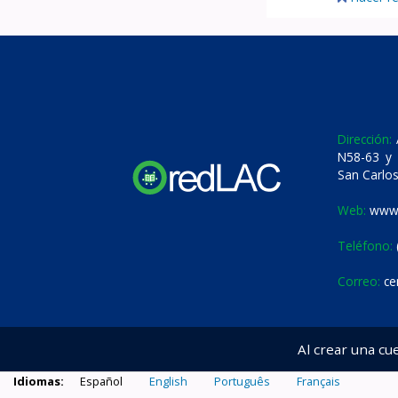
Dirección:
A
N58-63 y 
San Carlos
Web:
www.
Teléfono:
Correo:
ce
Al crear una cu
Idiomas:
Español
English
Português
Français