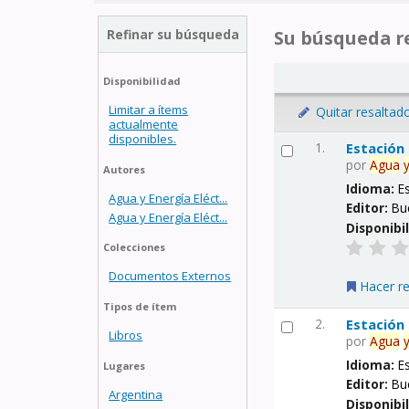
Refinar su búsqueda
Su búsqueda re
Disponibilidad
Limitar a ítems
Quitar resaltad
actualmente
disponibles.
1.
Estación
por
Agua
Autores
Idioma:
E
Agua y Energía Eléct...
Editor:
Bu
Agua y Energía Eléct...
Disponibi
Colecciones
Documentos Externos
Hacer r
Tipos de ítem
2.
Estación
Libros
por
Agua
Idioma:
E
Lugares
Editor:
Bu
Argentina
Disponibi