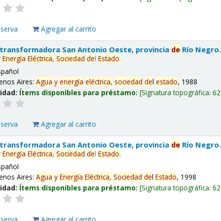
eserva
Agregar al carrito
 transformadora San Antonio Oeste, provincia
de
Río Negro
y
Energía
Eléctrica,
Sociedad
de
l
Estado
.
spañol
enos Aires:
Agua
y
energía
eléctrica,
sociedad
de
l
estado
, 1988
lidad:
Ítems disponibles para préstamo:
Signatura topográfica:
62
eserva
Agregar al carrito
 transformadora San Antonio Oeste, provincia
de
Río Negro
y
Energía
Eléctrica,
Sociedad
de
l
Estado
.
spañol
enos Aires:
Agua
y
Energía
Eléctrica,
Sociedad
de
l
Estado
, 1998
lidad:
Ítems disponibles para préstamo:
Signatura topográfica:
62
eserva
Agregar al carrito