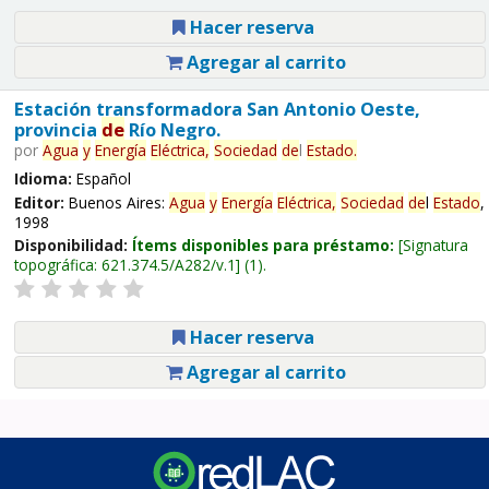
Hacer reserva
Agregar al carrito
Estación transformadora San Antonio Oeste,
provincia
de
Río Negro.
por
Agua
y
Energía
Eléctrica,
Sociedad
de
l
Estado
.
Idioma:
Español
Editor:
Buenos Aires:
Agua
y
Energía
Eléctrica,
Sociedad
de
l
Estado
,
1998
Disponibilidad:
Ítems disponibles para préstamo:
Signatura
topográfica:
621.374.5/A282/v.1
(1).
Hacer reserva
Agregar al carrito