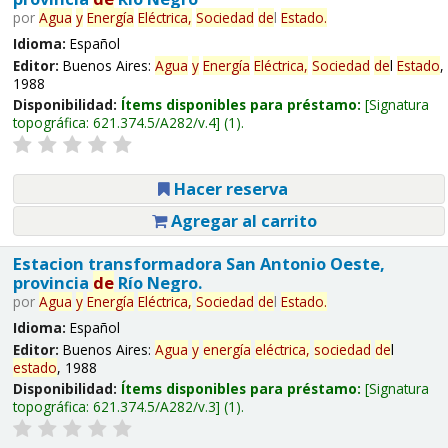
por
Agua
y
Energía
Eléctrica,
Sociedad
de
l
Estado
.
Idioma:
Español
Editor:
Buenos Aires:
Agua
y
Energía
Eléctrica,
Sociedad
de
l
Estado
,
1988
Disponibilidad:
Ítems disponibles para préstamo:
Signatura
topográfica:
621.374.5/A282/v.4
(1).
Hacer reserva
Agregar al carrito
Estacion transformadora San Antonio Oeste,
provincia
de
Río Negro.
por
Agua
y
Energía
Eléctrica,
Sociedad
de
l
Estado
.
Idioma:
Español
Editor:
Buenos Aires:
Agua
y
energía
eléctrica,
sociedad
de
l
estado
, 1988
Disponibilidad:
Ítems disponibles para préstamo:
Signatura
topográfica:
621.374.5/A282/v.3
(1).