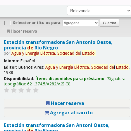
|
|
Seleccionar títulos para:
Hacer reserva
Estación transformadora San Antonio Oeste,
provincia
de
Río Negro
por
Agua
y
Energía
Eléctrica,
Sociedad
de
l
Estado
.
Idioma:
Español
Editor:
Buenos Aires:
Agua
y
Energía
Eléctrica,
Sociedad
de
l
Estado
,
1988
Disponibilidad:
Ítems disponibles para préstamo:
Signatura
topográfica:
621.374.5/A282/v.2
(3).
Hacer reserva
Agregar al carrito
Estación transformadora San Antoni Oeste,
provincia
de
Río Negro