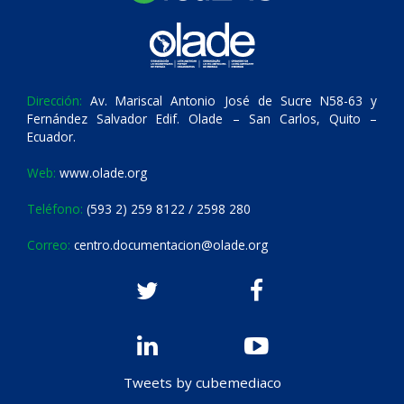
Dirección:
Av. Mariscal Antonio José de Sucre N58-63 y
Fernández Salvador Edif. Olade – San Carlos, Quito –
Ecuador.
Web:
www.olade.org
Teléfono:
(593 2) 259 8122 / 2598 280
Correo:
centro.documentacion@olade.org
Tweets by cubemediaco