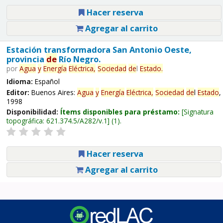
Hacer reserva
Agregar al carrito
Estación transformadora San Antonio Oeste,
provincia
de
Río Negro.
por
Agua
y
Energía
Eléctrica,
Sociedad
de
l
Estado
.
Idioma:
Español
Editor:
Buenos Aires:
Agua
y
Energía
Eléctrica,
Sociedad
de
l
Estado
,
1998
Disponibilidad:
Ítems disponibles para préstamo:
Signatura
topográfica:
621.374.5/A282/v.1
(1).
Hacer reserva
Agregar al carrito