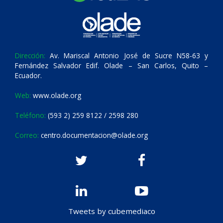
Dirección:
Av. Mariscal Antonio José de Sucre N58-63 y
Fernández Salvador Edif. Olade – San Carlos, Quito –
Ecuador.
Web:
www.olade.org
Teléfono:
(593 2) 259 8122 / 2598 280
Correo:
centro.documentacion@olade.org
Tweets by cubemediaco