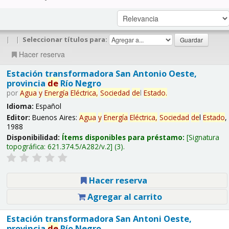
|
|
Seleccionar títulos para:
Hacer reserva
Estación transformadora San Antonio Oeste,
provincia
de
Río Negro
por
Agua
y
Energía
Eléctrica,
Sociedad
de
l
Estado
.
Idioma:
Español
Editor:
Buenos Aires:
Agua
y
Energía
Eléctrica,
Sociedad
de
l
Estado
,
1988
Disponibilidad:
Ítems disponibles para préstamo:
Signatura
topográfica:
621.374.5/A282/v.2
(3).
Hacer reserva
Agregar al carrito
Estación transformadora San Antoni Oeste,
provincia
de
Río Negro