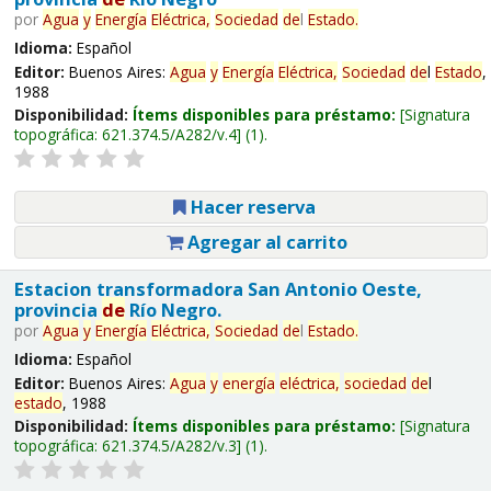
por
Agua
y
Energía
Eléctrica,
Sociedad
de
l
Estado
.
Idioma:
Español
Editor:
Buenos Aires:
Agua
y
Energía
Eléctrica,
Sociedad
de
l
Estado
,
1988
Disponibilidad:
Ítems disponibles para préstamo:
Signatura
topográfica:
621.374.5/A282/v.4
(1).
Hacer reserva
Agregar al carrito
Estacion transformadora San Antonio Oeste,
provincia
de
Río Negro.
por
Agua
y
Energía
Eléctrica,
Sociedad
de
l
Estado
.
Idioma:
Español
Editor:
Buenos Aires:
Agua
y
energía
eléctrica,
sociedad
de
l
estado
, 1988
Disponibilidad:
Ítems disponibles para préstamo:
Signatura
topográfica:
621.374.5/A282/v.3
(1).