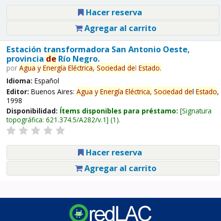
Hacer reserva
Agregar al carrito
Estación transformadora San Antonio Oeste,
provincia
de
Río Negro.
por
Agua
y
Energía
Eléctrica,
Sociedad
de
l
Estado
.
Idioma:
Español
Editor:
Buenos Aires:
Agua
y
Energía
Eléctrica,
Sociedad
de
l
Estado
,
1998
Disponibilidad:
Ítems disponibles para préstamo:
Signatura
topográfica:
621.374.5/A282/v.1
(1).
Hacer reserva
Agregar al carrito