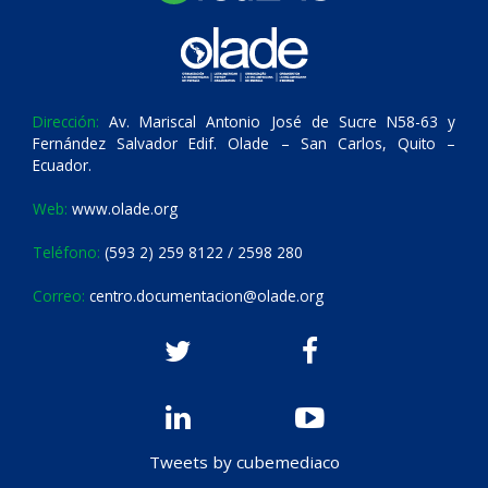
Dirección:
Av. Mariscal Antonio José de Sucre N58-63 y
Fernández Salvador Edif. Olade – San Carlos, Quito –
Ecuador.
Web:
www.olade.org
Teléfono:
(593 2) 259 8122 / 2598 280
Correo:
centro.documentacion@olade.org
Tweets by cubemediaco