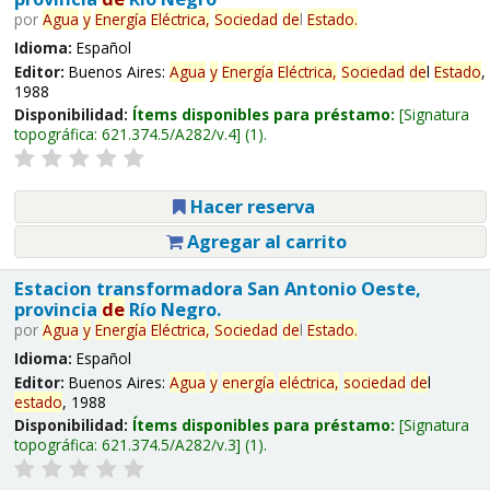
por
Agua
y
Energía
Eléctrica,
Sociedad
de
l
Estado
.
Idioma:
Español
Editor:
Buenos Aires:
Agua
y
Energía
Eléctrica,
Sociedad
de
l
Estado
,
1988
Disponibilidad:
Ítems disponibles para préstamo:
Signatura
topográfica:
621.374.5/A282/v.4
(1).
Hacer reserva
Agregar al carrito
Estacion transformadora San Antonio Oeste,
provincia
de
Río Negro.
por
Agua
y
Energía
Eléctrica,
Sociedad
de
l
Estado
.
Idioma:
Español
Editor:
Buenos Aires:
Agua
y
energía
eléctrica,
sociedad
de
l
estado
, 1988
Disponibilidad:
Ítems disponibles para préstamo:
Signatura
topográfica:
621.374.5/A282/v.3
(1).