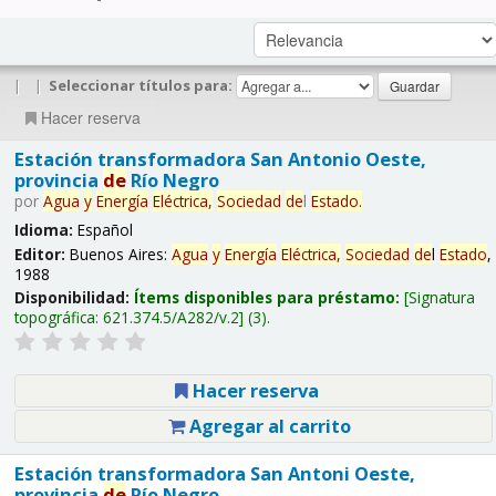
|
|
Seleccionar títulos para:
Hacer reserva
Estación transformadora San Antonio Oeste,
provincia
de
Río Negro
por
Agua
y
Energía
Eléctrica,
Sociedad
de
l
Estado
.
Idioma:
Español
Editor:
Buenos Aires:
Agua
y
Energía
Eléctrica,
Sociedad
de
l
Estado
,
1988
Disponibilidad:
Ítems disponibles para préstamo:
Signatura
topográfica:
621.374.5/A282/v.2
(3).
Hacer reserva
Agregar al carrito
Estación transformadora San Antoni Oeste,
provincia
de
Río Negro