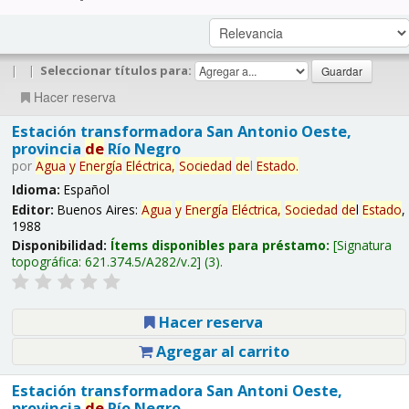
|
|
Seleccionar títulos para:
Hacer reserva
Estación transformadora San Antonio Oeste,
provincia
de
Río Negro
por
Agua
y
Energía
Eléctrica,
Sociedad
de
l
Estado
.
Idioma:
Español
Editor:
Buenos Aires:
Agua
y
Energía
Eléctrica,
Sociedad
de
l
Estado
,
1988
Disponibilidad:
Ítems disponibles para préstamo:
Signatura
topográfica:
621.374.5/A282/v.2
(3).
Hacer reserva
Agregar al carrito
Estación transformadora San Antoni Oeste,
provincia
de
Río Negro