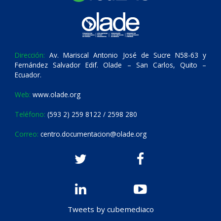
Dirección:
Av. Mariscal Antonio José de Sucre N58-63 y
Fernández Salvador Edif. Olade – San Carlos, Quito –
Ecuador.
Web:
www.olade.org
Teléfono:
(593 2) 259 8122 / 2598 280
Correo:
centro.documentacion@olade.org
Tweets by cubemediaco