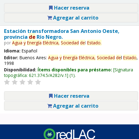
Hacer reserva
Agregar al carrito
Estación transformadora San Antonio Oeste,
provincia
de
Río Negro.
por
Agua
y
Energía
Eléctrica,
Sociedad
de
l
Estado
.
Idioma:
Español
Editor:
Buenos Aires:
Agua
y
Energía
Eléctrica,
Sociedad
de
l
Estado
,
1998
Disponibilidad:
Ítems disponibles para préstamo:
Signatura
topográfica:
621.374.5/A282/v.1
(1).
Hacer reserva
Agregar al carrito