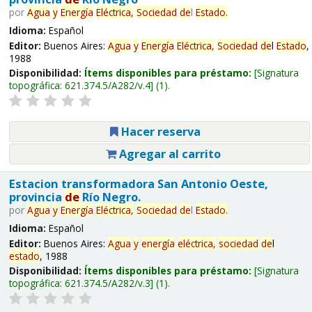
por
Agua
y
Energía
Eléctrica,
Sociedad
de
l
Estado
.
Idioma:
Español
Editor:
Buenos Aires:
Agua
y
Energía
Eléctrica,
Sociedad
de
l
Estado
,
1988
Disponibilidad:
Ítems disponibles para préstamo:
Signatura
topográfica:
621.374.5/A282/v.4
(1).
Hacer reserva
Agregar al carrito
Estacion transformadora San Antonio Oeste,
provincia
de
Río Negro.
por
Agua
y
Energía
Eléctrica,
Sociedad
de
l
Estado
.
Idioma:
Español
Editor:
Buenos Aires:
Agua
y
energía
eléctrica,
sociedad
de
l
estado
, 1988
Disponibilidad:
Ítems disponibles para préstamo:
Signatura
topográfica:
621.374.5/A282/v.3
(1).