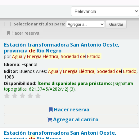
|
|
Seleccionar títulos para:
Hacer reserva
Estación transformadora San Antonio Oeste,
provincia
de
Río Negro
por
Agua
y
Energía
Eléctrica,
Sociedad
de
l
Estado
.
Idioma:
Español
Editor:
Buenos Aires:
Agua
y
Energía
Eléctrica,
Sociedad
de
l
Estado
,
1988
Disponibilidad:
Ítems disponibles para préstamo:
Signatura
topográfica:
621.374.5/A282/v.2
(3).
Hacer reserva
Agregar al carrito
Estación transformadora San Antoni Oeste,
provincia
de
Río Negro