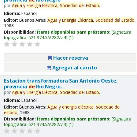
por
Agua
y
Energía
Eléctrica,
Sociedad
de
l
Estado
.
Idioma:
Español
Editor:
Buenos Aires:
Agua
y
Energía
Eléctrica,
Sociedad
de
l
Estado
,
1988
Disponibilidad:
Ítems disponibles para préstamo:
Signatura
topográfica:
621.374.5/A282/v.4
(1).
Hacer reserva
Agregar al carrito
Estacion transformadora San Antonio Oeste,
provincia
de
Río Negro.
por
Agua
y
Energía
Eléctrica,
Sociedad
de
l
Estado
.
Idioma:
Español
Editor:
Buenos Aires:
Agua
y
energía
eléctrica,
sociedad
de
l
estado
, 1988
Disponibilidad:
Ítems disponibles para préstamo:
Signatura
topográfica:
621.374.5/A282/v.3
(1).