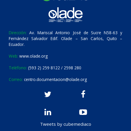
Dirección:
Av. Mariscal Antonio José de Sucre N58-63 y
Fernández Salvador Edif. Olade – San Carlos, Quito –
Ecuador.
Web:
www.olade.org
Teléfono:
(593 2) 259 8122 / 2598 280
Correo:
centro.documentacion@olade.org
Tweets by cubemediaco