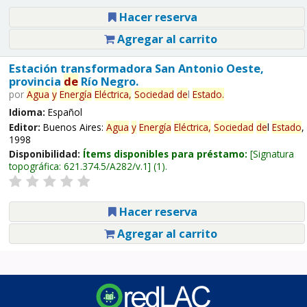
Hacer reserva
Agregar al carrito
Estación transformadora San Antonio Oeste,
provincia
de
Río Negro.
por
Agua
y
Energía
Eléctrica,
Sociedad
de
l
Estado
.
Idioma:
Español
Editor:
Buenos Aires:
Agua
y
Energía
Eléctrica,
Sociedad
de
l
Estado
,
1998
Disponibilidad:
Ítems disponibles para préstamo:
Signatura
topográfica:
621.374.5/A282/v.1
(1).
Hacer reserva
Agregar al carrito