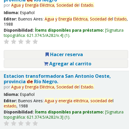
por
Agua
y
Energía
Eléctrica,
Sociedad
de
l
Estado
.
Idioma:
Español
Editor:
Buenos Aires:
Agua
y
Energía
Eléctrica,
Sociedad
de
l
Estado
,
1988
Disponibilidad:
Ítems disponibles para préstamo:
Signatura
topográfica:
621.374.5/A282/v.4
(1).
Hacer reserva
Agregar al carrito
Estacion transformadora San Antonio Oeste,
provincia
de
Río Negro.
por
Agua
y
Energía
Eléctrica,
Sociedad
de
l
Estado
.
Idioma:
Español
Editor:
Buenos Aires:
Agua
y
energía
eléctrica,
sociedad
de
l
estado
, 1988
Disponibilidad:
Ítems disponibles para préstamo:
Signatura
topográfica:
621.374.5/A282/v.3
(1).