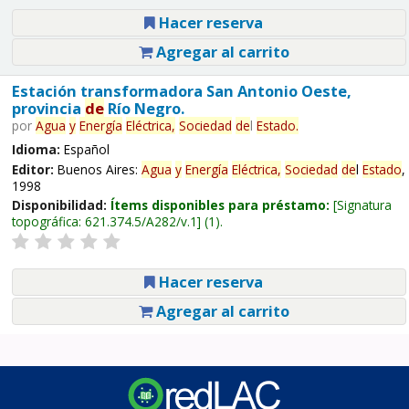
Hacer reserva
Agregar al carrito
Estación transformadora San Antonio Oeste,
provincia
de
Río Negro.
por
Agua
y
Energía
Eléctrica,
Sociedad
de
l
Estado
.
Idioma:
Español
Editor:
Buenos Aires:
Agua
y
Energía
Eléctrica,
Sociedad
de
l
Estado
,
1998
Disponibilidad:
Ítems disponibles para préstamo:
Signatura
topográfica:
621.374.5/A282/v.1
(1).
Hacer reserva
Agregar al carrito