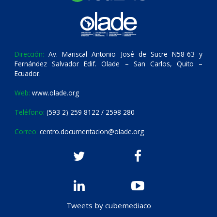
Dirección:
Av. Mariscal Antonio José de Sucre N58-63 y
Fernández Salvador Edif. Olade – San Carlos, Quito –
Ecuador.
Web:
www.olade.org
Teléfono:
(593 2) 259 8122 / 2598 280
Correo:
centro.documentacion@olade.org
Tweets by cubemediaco