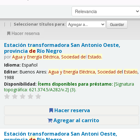
|
|
Seleccionar títulos para:
Hacer reserva
Estación transformadora San Antonio Oeste,
provincia
de
Río Negro
por
Agua
y
Energía
Eléctrica,
Sociedad
de
l
Estado
.
Idioma:
Español
Editor:
Buenos Aires:
Agua
y
Energía
Eléctrica,
Sociedad
de
l
Estado
,
1988
Disponibilidad:
Ítems disponibles para préstamo:
Signatura
topográfica:
621.374.5/A282/v.2
(3).
Hacer reserva
Agregar al carrito
Estación transformadora San Antoni Oeste,
provincia
de
Río Negro