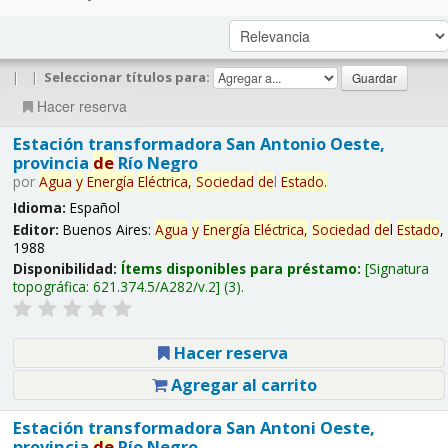
|
|
Seleccionar títulos para:
Hacer reserva
Estación transformadora San Antonio Oeste,
provincia
de
Río Negro
por
Agua
y
Energía
Eléctrica,
Sociedad
de
l
Estado
.
Idioma:
Español
Editor:
Buenos Aires:
Agua
y
Energía
Eléctrica,
Sociedad
de
l
Estado
,
1988
Disponibilidad:
Ítems disponibles para préstamo:
Signatura
topográfica:
621.374.5/A282/v.2
(3).
Hacer reserva
Agregar al carrito
Estación transformadora San Antoni Oeste,
provincia
de
Río Negro