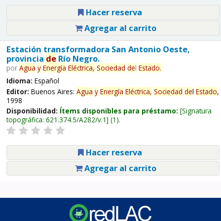
Hacer reserva
Agregar al carrito
Estación transformadora San Antonio Oeste,
provincia
de
Río Negro.
por
Agua
y
Energía
Eléctrica,
Sociedad
de
l
Estado
.
Idioma:
Español
Editor:
Buenos Aires:
Agua
y
Energía
Eléctrica,
Sociedad
de
l
Estado
,
1998
Disponibilidad:
Ítems disponibles para préstamo:
Signatura
topográfica:
621.374.5/A282/v.1
(1).
Hacer reserva
Agregar al carrito