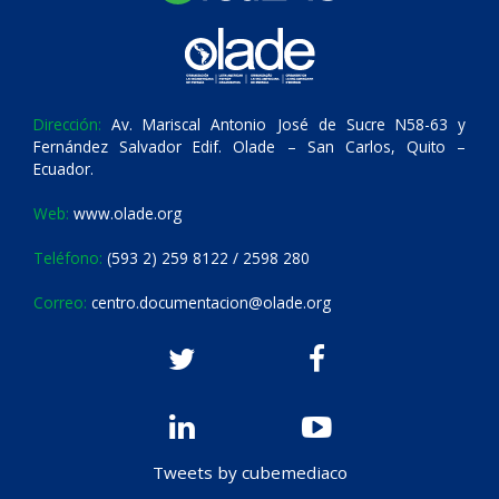
Dirección:
Av. Mariscal Antonio José de Sucre N58-63 y
Fernández Salvador Edif. Olade – San Carlos, Quito –
Ecuador.
Web:
www.olade.org
Teléfono:
(593 2) 259 8122 / 2598 280
Correo:
centro.documentacion@olade.org
Tweets by cubemediaco