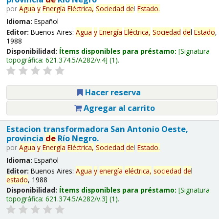
por
Agua
y
Energía
Eléctrica,
Sociedad
de
l
Estado
.
Idioma:
Español
Editor:
Buenos Aires:
Agua
y
Energía
Eléctrica,
Sociedad
de
l
Estado
,
1988
Disponibilidad:
Ítems disponibles para préstamo:
Signatura
topográfica:
621.374.5/A282/v.4
(1).
Hacer reserva
Agregar al carrito
Estacion transformadora San Antonio Oeste,
provincia
de
Río Negro.
por
Agua
y
Energía
Eléctrica,
Sociedad
de
l
Estado
.
Idioma:
Español
Editor:
Buenos Aires:
Agua
y
energía
eléctrica,
sociedad
de
l
estado
, 1988
Disponibilidad:
Ítems disponibles para préstamo:
Signatura
topográfica:
621.374.5/A282/v.3
(1).