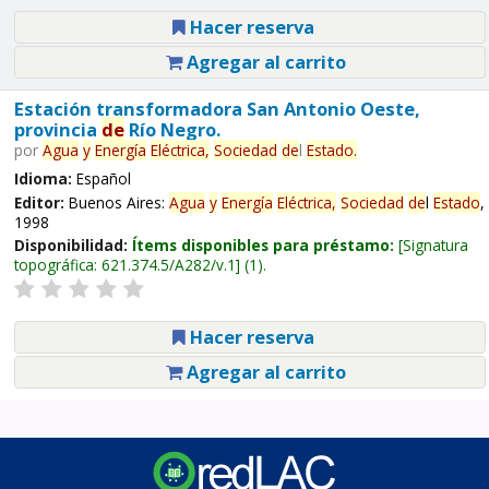
Hacer reserva
Agregar al carrito
Estación transformadora San Antonio Oeste,
provincia
de
Río Negro.
por
Agua
y
Energía
Eléctrica,
Sociedad
de
l
Estado
.
Idioma:
Español
Editor:
Buenos Aires:
Agua
y
Energía
Eléctrica,
Sociedad
de
l
Estado
,
1998
Disponibilidad:
Ítems disponibles para préstamo:
Signatura
topográfica:
621.374.5/A282/v.1
(1).
Hacer reserva
Agregar al carrito