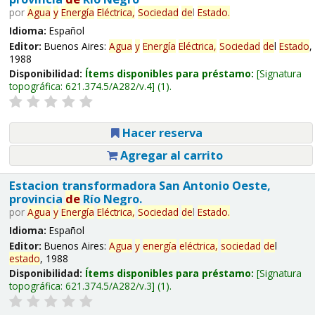
por
Agua
y
Energía
Eléctrica,
Sociedad
de
l
Estado
.
Idioma:
Español
Editor:
Buenos Aires:
Agua
y
Energía
Eléctrica,
Sociedad
de
l
Estado
,
1988
Disponibilidad:
Ítems disponibles para préstamo:
Signatura
topográfica:
621.374.5/A282/v.4
(1).
Hacer reserva
Agregar al carrito
Estacion transformadora San Antonio Oeste,
provincia
de
Río Negro.
por
Agua
y
Energía
Eléctrica,
Sociedad
de
l
Estado
.
Idioma:
Español
Editor:
Buenos Aires:
Agua
y
energía
eléctrica,
sociedad
de
l
estado
, 1988
Disponibilidad:
Ítems disponibles para préstamo:
Signatura
topográfica:
621.374.5/A282/v.3
(1).