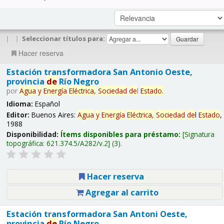
|
|
Seleccionar títulos para:
Hacer reserva
Estación transformadora San Antonio Oeste,
provincia
de
Río Negro
por
Agua
y
Energía
Eléctrica,
Sociedad
de
l
Estado
.
Idioma:
Español
Editor:
Buenos Aires:
Agua
y
Energía
Eléctrica,
Sociedad
de
l
Estado
,
1988
Disponibilidad:
Ítems disponibles para préstamo:
Signatura
topográfica:
621.374.5/A282/v.2
(3).
Hacer reserva
Agregar al carrito
Estación transformadora San Antoni Oeste,
provincia
de
Río Negro