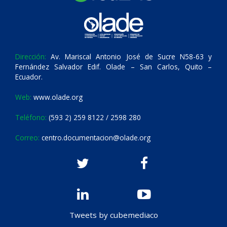
Dirección:
Av. Mariscal Antonio José de Sucre N58-63 y
Fernández Salvador Edif. Olade – San Carlos, Quito –
Ecuador.
Web:
www.olade.org
Teléfono:
(593 2) 259 8122 / 2598 280
Correo:
centro.documentacion@olade.org
Tweets by cubemediaco