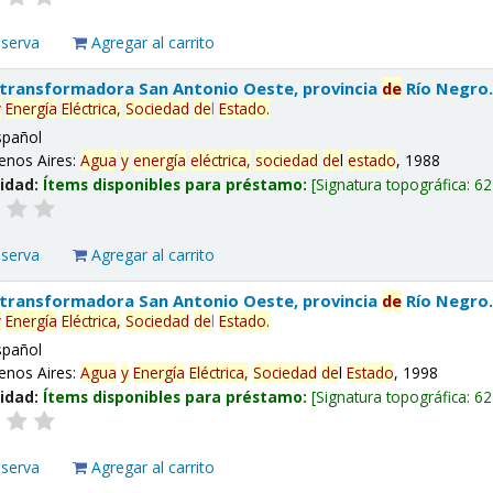
eserva
Agregar al carrito
 transformadora San Antonio Oeste, provincia
de
Río Negro
y
Energía
Eléctrica,
Sociedad
de
l
Estado
.
spañol
enos Aires:
Agua
y
energía
eléctrica,
sociedad
de
l
estado
, 1988
lidad:
Ítems disponibles para préstamo:
Signatura topográfica:
62
eserva
Agregar al carrito
 transformadora San Antonio Oeste, provincia
de
Río Negro
y
Energía
Eléctrica,
Sociedad
de
l
Estado
.
spañol
enos Aires:
Agua
y
Energía
Eléctrica,
Sociedad
de
l
Estado
, 1998
lidad:
Ítems disponibles para préstamo:
Signatura topográfica:
62
eserva
Agregar al carrito