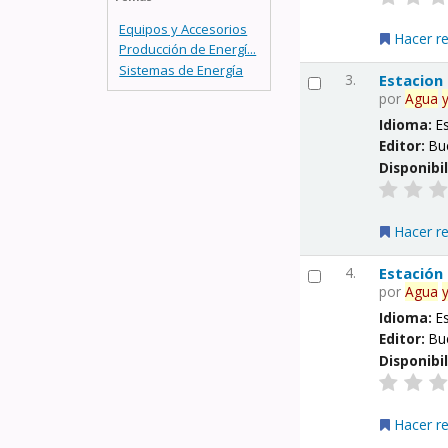
Equipos y Accesorios
Hacer r
Producción de Energí...
Sistemas de Energía
3.
Estacion
por
Agua
Idioma:
E
Editor:
Bu
Disponibi
Hacer r
4.
Estación
por
Agua
Idioma:
E
Editor:
Bu
Disponibi
Hacer r