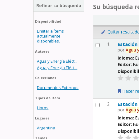
Refinar su búsqueda
Su búsqueda re
Disponibilidad
Limitar a ítems
Quitar resaltad
actualmente
disponibles.
1.
Estación
por
Agua
Autores
Idioma:
E
Agua y Energía Eléct...
Editor:
Bu
Agua y Energía Eléct...
Disponibi
Colecciones
Documentos Externos
Hacer r
Tipos de ítem
2.
Estación
Libros
por
Agua
Idioma:
E
Lugares
Editor:
Bu
Argentina
Disponibi
Temas