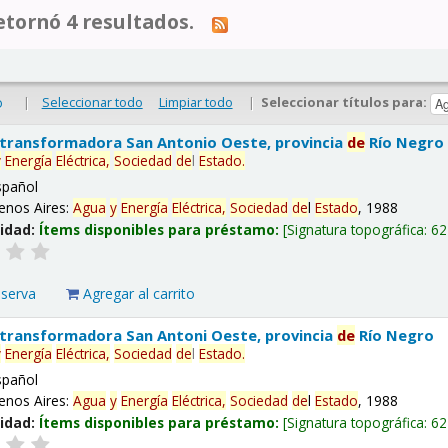
tornó 4 resultados.
|
Seleccionar todo
Limpiar todo
|
Seleccionar títulos para:
o
 transformadora San Antonio Oeste, provincia
de
Río Negro
y
Energía
Eléctrica,
Sociedad
de
l
Estado
.
spañol
enos Aires:
Agua
y
Energía
Eléctrica,
Sociedad
de
l
Estado
, 1988
lidad:
Ítems disponibles para préstamo:
Signatura topográfica:
62
eserva
Agregar al carrito
 transformadora San Antoni Oeste, provincia
de
Río Negro
y
Energía
Eléctrica,
Sociedad
de
l
Estado
.
spañol
enos Aires:
Agua
y
Energía
Eléctrica,
Sociedad
de
l
Estado
, 1988
lidad:
Ítems disponibles para préstamo:
Signatura topográfica:
62