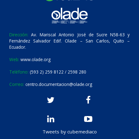
Dirección:
Av. Mariscal Antonio José de Sucre N58-63 y
Fernández Salvador Edif. Olade – San Carlos, Quito –
Ecuador.
Web:
www.olade.org
Teléfono:
(593 2) 259 8122 / 2598 280
Correo:
centro.documentacion@olade.org
Tweets by cubemediaco