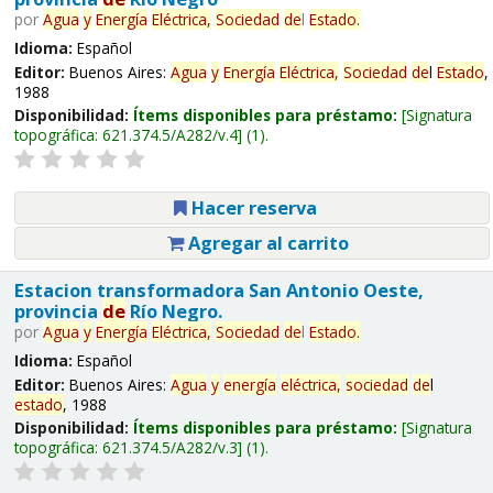
por
Agua
y
Energía
Eléctrica,
Sociedad
de
l
Estado
.
Idioma:
Español
Editor:
Buenos Aires:
Agua
y
Energía
Eléctrica,
Sociedad
de
l
Estado
,
1988
Disponibilidad:
Ítems disponibles para préstamo:
Signatura
topográfica:
621.374.5/A282/v.4
(1).
Hacer reserva
Agregar al carrito
Estacion transformadora San Antonio Oeste,
provincia
de
Río Negro.
por
Agua
y
Energía
Eléctrica,
Sociedad
de
l
Estado
.
Idioma:
Español
Editor:
Buenos Aires:
Agua
y
energía
eléctrica,
sociedad
de
l
estado
, 1988
Disponibilidad:
Ítems disponibles para préstamo:
Signatura
topográfica:
621.374.5/A282/v.3
(1).