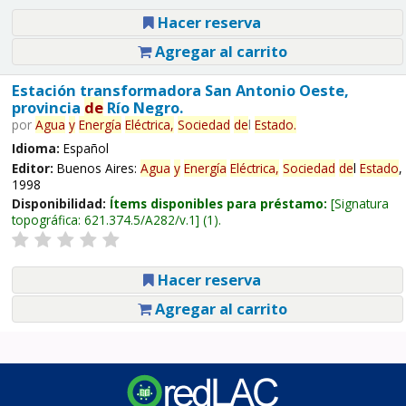
Hacer reserva
Agregar al carrito
Estación transformadora San Antonio Oeste,
provincia
de
Río Negro.
por
Agua
y
Energía
Eléctrica,
Sociedad
de
l
Estado
.
Idioma:
Español
Editor:
Buenos Aires:
Agua
y
Energía
Eléctrica,
Sociedad
de
l
Estado
,
1998
Disponibilidad:
Ítems disponibles para préstamo:
Signatura
topográfica:
621.374.5/A282/v.1
(1).
Hacer reserva
Agregar al carrito