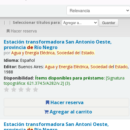
|
|
Seleccionar títulos para:
Hacer reserva
Estación transformadora San Antonio Oeste,
provincia
de
Río Negro
por
Agua
y
Energía
Eléctrica,
Sociedad
de
l
Estado
.
Idioma:
Español
Editor:
Buenos Aires:
Agua
y
Energía
Eléctrica,
Sociedad
de
l
Estado
,
1988
Disponibilidad:
Ítems disponibles para préstamo:
Signatura
topográfica:
621.374.5/A282/v.2
(3).
Hacer reserva
Agregar al carrito
Estación transformadora San Antoni Oeste,
provincia
de
Río Negro