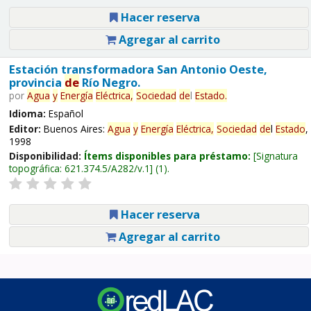
Hacer reserva
Agregar al carrito
Estación transformadora San Antonio Oeste,
provincia
de
Río Negro.
por
Agua
y
Energía
Eléctrica,
Sociedad
de
l
Estado
.
Idioma:
Español
Editor:
Buenos Aires:
Agua
y
Energía
Eléctrica,
Sociedad
de
l
Estado
,
1998
Disponibilidad:
Ítems disponibles para préstamo:
Signatura
topográfica:
621.374.5/A282/v.1
(1).
Hacer reserva
Agregar al carrito