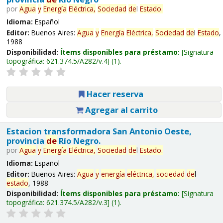
por
Agua
y
Energía
Eléctrica,
Sociedad
de
l
Estado
.
Idioma:
Español
Editor:
Buenos Aires:
Agua
y
Energía
Eléctrica,
Sociedad
de
l
Estado
,
1988
Disponibilidad:
Ítems disponibles para préstamo:
Signatura
topográfica:
621.374.5/A282/v.4
(1).
Hacer reserva
Agregar al carrito
Estacion transformadora San Antonio Oeste,
provincia
de
Río Negro.
por
Agua
y
Energía
Eléctrica,
Sociedad
de
l
Estado
.
Idioma:
Español
Editor:
Buenos Aires:
Agua
y
energía
eléctrica,
sociedad
de
l
estado
, 1988
Disponibilidad:
Ítems disponibles para préstamo:
Signatura
topográfica:
621.374.5/A282/v.3
(1).