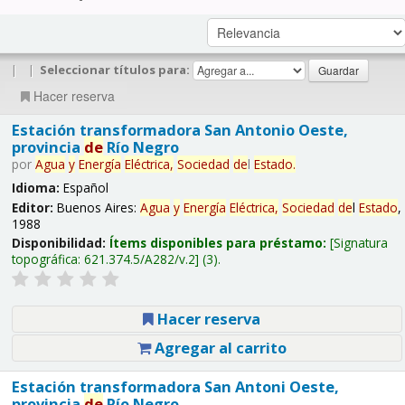
|
|
Seleccionar títulos para:
Hacer reserva
Estación transformadora San Antonio Oeste,
provincia
de
Río Negro
por
Agua
y
Energía
Eléctrica,
Sociedad
de
l
Estado
.
Idioma:
Español
Editor:
Buenos Aires:
Agua
y
Energía
Eléctrica,
Sociedad
de
l
Estado
,
1988
Disponibilidad:
Ítems disponibles para préstamo:
Signatura
topográfica:
621.374.5/A282/v.2
(3).
Hacer reserva
Agregar al carrito
Estación transformadora San Antoni Oeste,
provincia
de
Río Negro