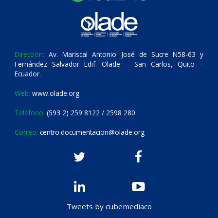
Dirección:
Av. Mariscal Antonio José de Sucre N58-63 y
Fernández Salvador Edif. Olade – San Carlos, Quito –
Ecuador.
Web:
www.olade.org
Teléfono:
(593 2) 259 8122 / 2598 280
Correo:
centro.documentacion@olade.org
Tweets by cubemediaco