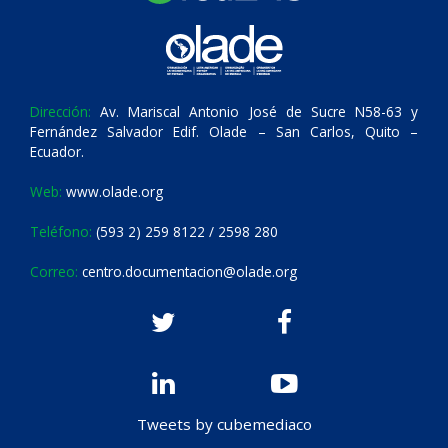
Dirección:
Av. Mariscal Antonio José de Sucre N58-63 y
Fernández Salvador Edif. Olade – San Carlos, Quito –
Ecuador.
Web:
www.olade.org
Teléfono:
(593 2) 259 8122 / 2598 280
Correo:
centro.documentacion@olade.org
Tweets by cubemediaco