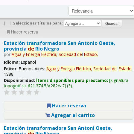
|
|
Seleccionar títulos para:
Hacer reserva
Estación transformadora San Antonio Oeste,
provincia
de
Río Negro
por
Agua
y
Energía
Eléctrica,
Sociedad
de
l
Estado
.
Idioma:
Español
Editor:
Buenos Aires:
Agua
y
Energía
Eléctrica,
Sociedad
de
l
Estado
,
1988
Disponibilidad:
Ítems disponibles para préstamo:
Signatura
topográfica:
621.374.5/A282/v.2
(3).
Hacer reserva
Agregar al carrito
Estación transformadora San Antoni Oeste,
provincia
de
Río Negro