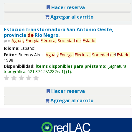
Hacer reserva
Agregar al carrito
Estación transformadora San Antonio Oeste,
provincia
de
Río Negro.
por
Agua
y
Energía
Eléctrica,
Sociedad
de
l
Estado
.
Idioma:
Español
Editor:
Buenos Aires:
Agua
y
Energía
Eléctrica,
Sociedad
de
l
Estado
,
1998
Disponibilidad:
Ítems disponibles para préstamo:
Signatura
topográfica:
621.374.5/A282/v.1
(1).
Hacer reserva
Agregar al carrito