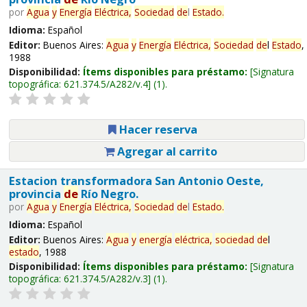
por
Agua
y
Energía
Eléctrica,
Sociedad
de
l
Estado
.
Idioma:
Español
Editor:
Buenos Aires:
Agua
y
Energía
Eléctrica,
Sociedad
de
l
Estado
,
1988
Disponibilidad:
Ítems disponibles para préstamo:
Signatura
topográfica:
621.374.5/A282/v.4
(1).
Hacer reserva
Agregar al carrito
Estacion transformadora San Antonio Oeste,
provincia
de
Río Negro.
por
Agua
y
Energía
Eléctrica,
Sociedad
de
l
Estado
.
Idioma:
Español
Editor:
Buenos Aires:
Agua
y
energía
eléctrica,
sociedad
de
l
estado
, 1988
Disponibilidad:
Ítems disponibles para préstamo:
Signatura
topográfica:
621.374.5/A282/v.3
(1).