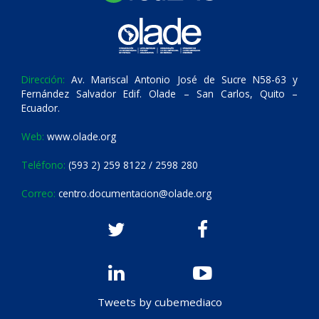
Dirección:
Av. Mariscal Antonio José de Sucre N58-63 y
Fernández Salvador Edif. Olade – San Carlos, Quito –
Ecuador.
Web:
www.olade.org
Teléfono:
(593 2) 259 8122 / 2598 280
Correo:
centro.documentacion@olade.org
Tweets by cubemediaco