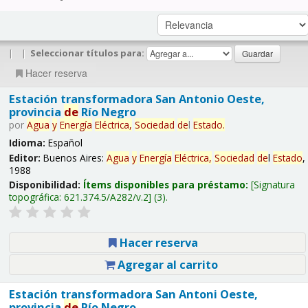
|
|
Seleccionar títulos para:
Hacer reserva
Estación transformadora San Antonio Oeste,
provincia
de
Río Negro
por
Agua
y
Energía
Eléctrica,
Sociedad
de
l
Estado
.
Idioma:
Español
Editor:
Buenos Aires:
Agua
y
Energía
Eléctrica,
Sociedad
de
l
Estado
,
1988
Disponibilidad:
Ítems disponibles para préstamo:
Signatura
topográfica:
621.374.5/A282/v.2
(3).
Hacer reserva
Agregar al carrito
Estación transformadora San Antoni Oeste,
provincia
de
Río Negro