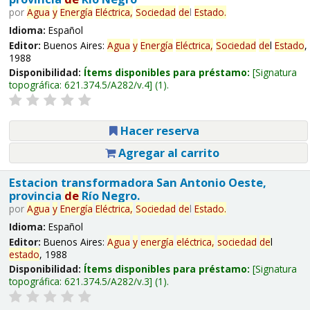
por
Agua
y
Energía
Eléctrica,
Sociedad
de
l
Estado
.
Idioma:
Español
Editor:
Buenos Aires:
Agua
y
Energía
Eléctrica,
Sociedad
de
l
Estado
,
1988
Disponibilidad:
Ítems disponibles para préstamo:
Signatura
topográfica:
621.374.5/A282/v.4
(1).
Hacer reserva
Agregar al carrito
Estacion transformadora San Antonio Oeste,
provincia
de
Río Negro.
por
Agua
y
Energía
Eléctrica,
Sociedad
de
l
Estado
.
Idioma:
Español
Editor:
Buenos Aires:
Agua
y
energía
eléctrica,
sociedad
de
l
estado
, 1988
Disponibilidad:
Ítems disponibles para préstamo:
Signatura
topográfica:
621.374.5/A282/v.3
(1).