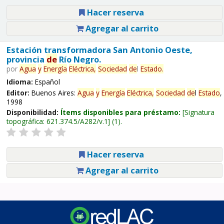
Hacer reserva
Agregar al carrito
Estación transformadora San Antonio Oeste,
provincia
de
Río Negro.
por
Agua
y
Energía
Eléctrica,
Sociedad
de
l
Estado
.
Idioma:
Español
Editor:
Buenos Aires:
Agua
y
Energía
Eléctrica,
Sociedad
de
l
Estado
,
1998
Disponibilidad:
Ítems disponibles para préstamo:
Signatura
topográfica:
621.374.5/A282/v.1
(1).
Hacer reserva
Agregar al carrito