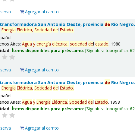
eserva
Agregar al carrito
 transformadora San Antonio Oeste, provincia
de
Río Negro
y
Energía
Eléctrica,
Sociedad
de
l
Estado
.
spañol
enos Aires:
Agua
y
energía
eléctrica,
sociedad
de
l
estado
, 1988
lidad:
Ítems disponibles para préstamo:
Signatura topográfica:
62
eserva
Agregar al carrito
 transformadora San Antonio Oeste, provincia
de
Río Negro
y
Energía
Eléctrica,
Sociedad
de
l
Estado
.
spañol
enos Aires:
Agua
y
Energía
Eléctrica,
Sociedad
de
l
Estado
, 1998
lidad:
Ítems disponibles para préstamo:
Signatura topográfica:
62
eserva
Agregar al carrito