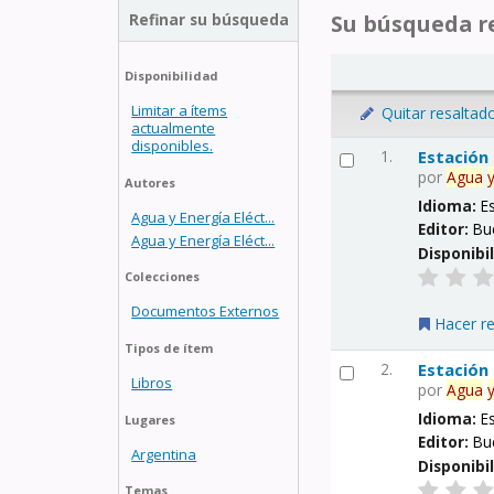
Refinar su búsqueda
Su búsqueda re
Disponibilidad
Limitar a ítems
Quitar resaltad
actualmente
disponibles.
1.
Estación
por
Agua
Autores
Idioma:
E
Agua y Energía Eléct...
Editor:
Bu
Agua y Energía Eléct...
Disponibi
Colecciones
Documentos Externos
Hacer r
Tipos de ítem
2.
Estación
Libros
por
Agua
Idioma:
E
Lugares
Editor:
Bu
Argentina
Disponibi
Temas