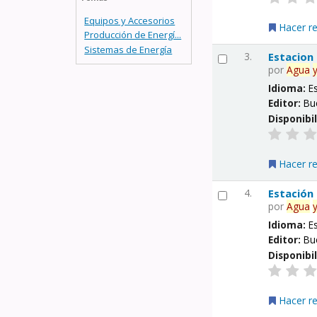
Equipos y Accesorios
Hacer r
Producción de Energí...
Sistemas de Energía
3.
Estacion
por
Agua
Idioma:
E
Editor:
Bu
Disponibi
Hacer r
4.
Estación
por
Agua
Idioma:
E
Editor:
Bu
Disponibi
Hacer r