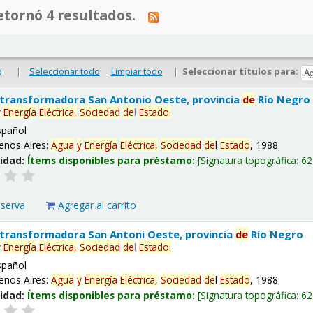
tornó 4 resultados.
|
Seleccionar todo
Limpiar todo
|
Seleccionar títulos para:
o
 transformadora San Antonio Oeste, provincia
de
Río Negro
y
Energía
Eléctrica,
Sociedad
de
l
Estado
.
spañol
enos Aires:
Agua
y
Energía
Eléctrica,
Sociedad
de
l
Estado
, 1988
lidad:
Ítems disponibles para préstamo:
Signatura topográfica:
62
eserva
Agregar al carrito
 transformadora San Antoni Oeste, provincia
de
Río Negro
y
Energía
Eléctrica,
Sociedad
de
l
Estado
.
spañol
enos Aires:
Agua
y
Energía
Eléctrica,
Sociedad
de
l
Estado
, 1988
lidad:
Ítems disponibles para préstamo:
Signatura topográfica:
62