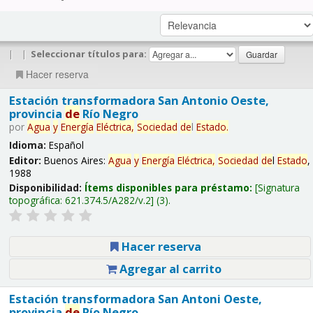
|
|
Seleccionar títulos para:
Hacer reserva
Estación transformadora San Antonio Oeste,
provincia
de
Río Negro
por
Agua
y
Energía
Eléctrica,
Sociedad
de
l
Estado
.
Idioma:
Español
Editor:
Buenos Aires:
Agua
y
Energía
Eléctrica,
Sociedad
de
l
Estado
,
1988
Disponibilidad:
Ítems disponibles para préstamo:
Signatura
topográfica:
621.374.5/A282/v.2
(3).
Hacer reserva
Agregar al carrito
Estación transformadora San Antoni Oeste,
provincia
de
Río Negro