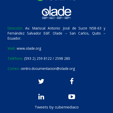
Dirección:
Av. Mariscal Antonio José de Sucre N58-63 y
Fernández Salvador Edif. Olade – San Carlos, Quito –
Ecuador.
Web:
www.olade.org
Teléfono:
(593 2) 259 8122 / 2598 280
Correo:
centro.documentacion@olade.org
Tweets by cubemediaco