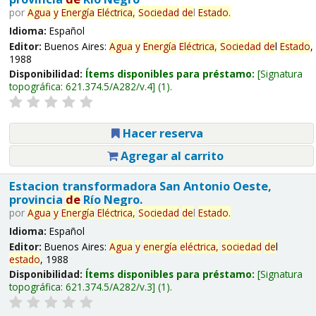
por
Agua
y
Energía
Eléctrica,
Sociedad
de
l
Estado
.
Idioma:
Español
Editor:
Buenos Aires:
Agua
y
Energía
Eléctrica,
Sociedad
de
l
Estado
,
1988
Disponibilidad:
Ítems disponibles para préstamo:
Signatura
topográfica:
621.374.5/A282/v.4
(1).
Hacer reserva
Agregar al carrito
Estacion transformadora San Antonio Oeste,
provincia
de
Río Negro.
por
Agua
y
Energía
Eléctrica,
Sociedad
de
l
Estado
.
Idioma:
Español
Editor:
Buenos Aires:
Agua
y
energía
eléctrica,
sociedad
de
l
estado
, 1988
Disponibilidad:
Ítems disponibles para préstamo:
Signatura
topográfica:
621.374.5/A282/v.3
(1).