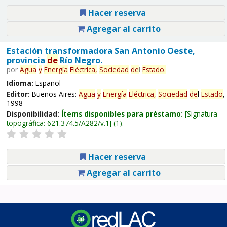
Hacer reserva
Agregar al carrito
Estación transformadora San Antonio Oeste,
provincia
de
Río Negro.
por
Agua
y
Energía
Eléctrica,
Sociedad
de
l
Estado
.
Idioma:
Español
Editor:
Buenos Aires:
Agua
y
Energía
Eléctrica,
Sociedad
de
l
Estado
,
1998
Disponibilidad:
Ítems disponibles para préstamo:
Signatura
topográfica:
621.374.5/A282/v.1
(1).
Hacer reserva
Agregar al carrito