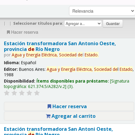
|
|
Seleccionar títulos para:
Hacer reserva
Estación transformadora San Antonio Oeste,
provincia
de
Río Negro
por
Agua
y
Energía
Eléctrica,
Sociedad
de
l
Estado
.
Idioma:
Español
Editor:
Buenos Aires:
Agua
y
Energía
Eléctrica,
Sociedad
de
l
Estado
,
1988
Disponibilidad:
Ítems disponibles para préstamo:
Signatura
topográfica:
621.374.5/A282/v.2
(3).
Hacer reserva
Agregar al carrito
Estación transformadora San Antoni Oeste,
provincia
de
Río Negro