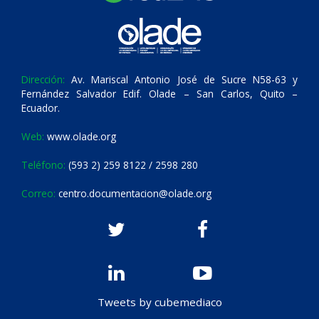
Dirección:
Av. Mariscal Antonio José de Sucre N58-63 y
Fernández Salvador Edif. Olade – San Carlos, Quito –
Ecuador.
Web:
www.olade.org
Teléfono:
(593 2) 259 8122 / 2598 280
Correo:
centro.documentacion@olade.org
Tweets by cubemediaco