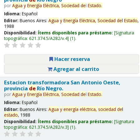
por
Agua
y
Energía
Eléctrica,
Sociedad
de
l
Estado
.
Idioma:
Español
Editor:
Buenos Aires:
Agua
y
Energía
Eléctrica,
Sociedad
de
l
Estado
,
1988
Disponibilidad:
Ítems disponibles para préstamo:
Signatura
topográfica:
621.374.5/A282/v.4
(1).
Hacer reserva
Agregar al carrito
Estacion transformadora San Antonio Oeste,
provincia
de
Río Negro.
por
Agua
y
Energía
Eléctrica,
Sociedad
de
l
Estado
.
Idioma:
Español
Editor:
Buenos Aires:
Agua
y
energía
eléctrica,
sociedad
de
l
estado
, 1988
Disponibilidad:
Ítems disponibles para préstamo:
Signatura
topográfica:
621.374.5/A282/v.3
(1).