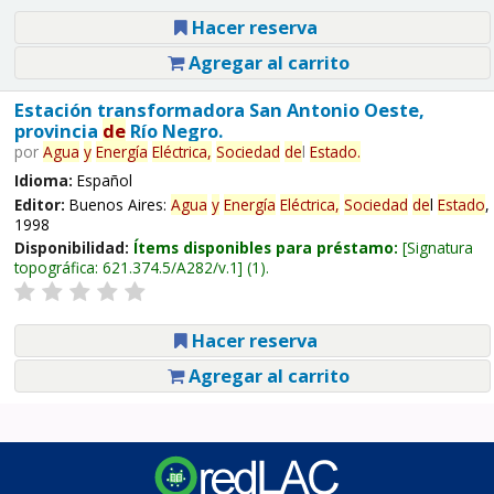
Hacer reserva
Agregar al carrito
Estación transformadora San Antonio Oeste,
provincia
de
Río Negro.
por
Agua
y
Energía
Eléctrica,
Sociedad
de
l
Estado
.
Idioma:
Español
Editor:
Buenos Aires:
Agua
y
Energía
Eléctrica,
Sociedad
de
l
Estado
,
1998
Disponibilidad:
Ítems disponibles para préstamo:
Signatura
topográfica:
621.374.5/A282/v.1
(1).
Hacer reserva
Agregar al carrito