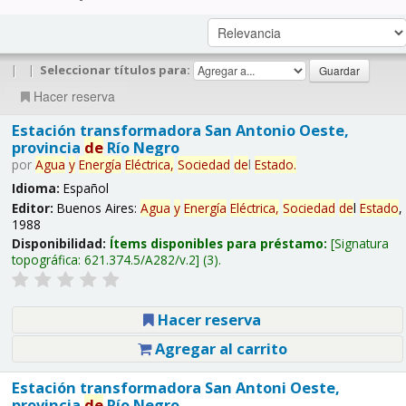
|
|
Seleccionar títulos para:
Hacer reserva
Estación transformadora San Antonio Oeste,
provincia
de
Río Negro
por
Agua
y
Energía
Eléctrica,
Sociedad
de
l
Estado
.
Idioma:
Español
Editor:
Buenos Aires:
Agua
y
Energía
Eléctrica,
Sociedad
de
l
Estado
,
1988
Disponibilidad:
Ítems disponibles para préstamo:
Signatura
topográfica:
621.374.5/A282/v.2
(3).
Hacer reserva
Agregar al carrito
Estación transformadora San Antoni Oeste,
provincia
de
Río Negro