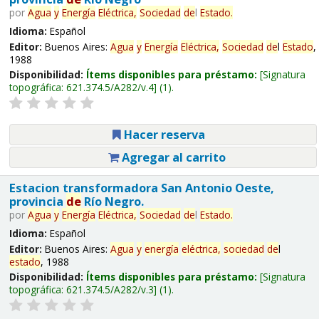
por
Agua
y
Energía
Eléctrica,
Sociedad
de
l
Estado
.
Idioma:
Español
Editor:
Buenos Aires:
Agua
y
Energía
Eléctrica,
Sociedad
de
l
Estado
,
1988
Disponibilidad:
Ítems disponibles para préstamo:
Signatura
topográfica:
621.374.5/A282/v.4
(1).
Hacer reserva
Agregar al carrito
Estacion transformadora San Antonio Oeste,
provincia
de
Río Negro.
por
Agua
y
Energía
Eléctrica,
Sociedad
de
l
Estado
.
Idioma:
Español
Editor:
Buenos Aires:
Agua
y
energía
eléctrica,
sociedad
de
l
estado
, 1988
Disponibilidad:
Ítems disponibles para préstamo:
Signatura
topográfica:
621.374.5/A282/v.3
(1).