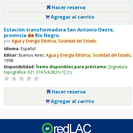
Hacer reserva
Agregar al carrito
Estación transformadora San Antonio Oeste,
provincia
de
Río Negro.
por
Agua
y
Energía
Eléctrica,
Sociedad
de
l
Estado
.
Idioma:
Español
Editor:
Buenos Aires:
Agua
y
Energía
Eléctrica,
Sociedad
de
l
Estado
,
1998
Disponibilidad:
Ítems disponibles para préstamo:
Signatura
topográfica:
621.374.5/A282/v.1
(1).
Hacer reserva
Agregar al carrito