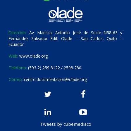
Dirección:
Av. Mariscal Antonio José de Sucre N58-63 y
Fernández Salvador Edif. Olade – San Carlos, Quito –
Ecuador.
Web:
www.olade.org
Teléfono:
(593 2) 259 8122 / 2598 280
Correo:
centro.documentacion@olade.org
Tweets by cubemediaco