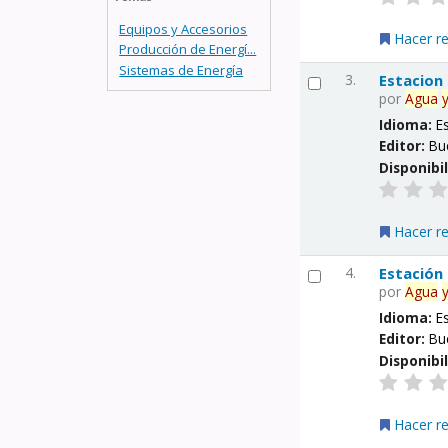
Equipos y Accesorios
Hacer r
Producción de Energí...
Sistemas de Energía
3.
Estacion
por
Agua
Idioma:
E
Editor:
Bu
Disponibi
Hacer r
4.
Estación
por
Agua
Idioma:
E
Editor:
Bu
Disponibi
Hacer r