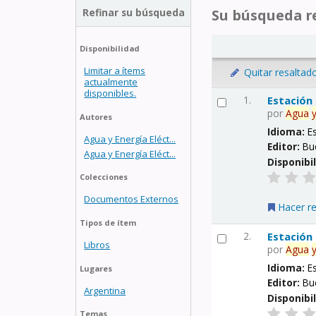
Refinar su búsqueda
Su búsqueda re
Disponibilidad
Limitar a ítems
Quitar resaltad
actualmente
disponibles.
1.
Estación
por
Agua
Autores
Idioma:
E
Agua y Energía Eléct...
Editor:
Bu
Agua y Energía Eléct...
Disponibi
Colecciones
Documentos Externos
Hacer r
Tipos de ítem
2.
Estación
Libros
por
Agua
Idioma:
E
Lugares
Editor:
Bu
Argentina
Disponibi
Temas