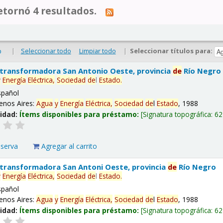
tornó 4 resultados.
|
Seleccionar todo
Limpiar todo
|
Seleccionar títulos para:
o
 transformadora San Antonio Oeste, provincia
de
Río Negro
y
Energía
Eléctrica,
Sociedad
de
l
Estado
.
spañol
enos Aires:
Agua
y
Energía
Eléctrica,
Sociedad
de
l
Estado
, 1988
lidad:
Ítems disponibles para préstamo:
Signatura topográfica:
62
eserva
Agregar al carrito
 transformadora San Antoni Oeste, provincia
de
Río Negro
y
Energía
Eléctrica,
Sociedad
de
l
Estado
.
spañol
enos Aires:
Agua
y
Energía
Eléctrica,
Sociedad
de
l
Estado
, 1988
lidad:
Ítems disponibles para préstamo:
Signatura topográfica:
62