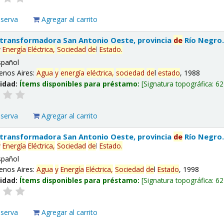
eserva
Agregar al carrito
 transformadora San Antonio Oeste, provincia
de
Río Negro
y
Energía
Eléctrica,
Sociedad
de
l
Estado
.
spañol
enos Aires:
Agua
y
energía
eléctrica,
sociedad
de
l
estado
, 1988
lidad:
Ítems disponibles para préstamo:
Signatura topográfica:
62
eserva
Agregar al carrito
 transformadora San Antonio Oeste, provincia
de
Río Negro
y
Energía
Eléctrica,
Sociedad
de
l
Estado
.
spañol
enos Aires:
Agua
y
Energía
Eléctrica,
Sociedad
de
l
Estado
, 1998
lidad:
Ítems disponibles para préstamo:
Signatura topográfica:
62
eserva
Agregar al carrito