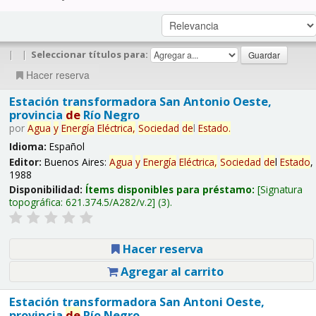
|
|
Seleccionar títulos para:
Hacer reserva
Estación transformadora San Antonio Oeste,
provincia
de
Río Negro
por
Agua
y
Energía
Eléctrica,
Sociedad
de
l
Estado
.
Idioma:
Español
Editor:
Buenos Aires:
Agua
y
Energía
Eléctrica,
Sociedad
de
l
Estado
,
1988
Disponibilidad:
Ítems disponibles para préstamo:
Signatura
topográfica:
621.374.5/A282/v.2
(3).
Hacer reserva
Agregar al carrito
Estación transformadora San Antoni Oeste,
provincia
de
Río Negro