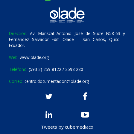
Dirección:
Av. Mariscal Antonio José de Sucre N58-63 y
Fernández Salvador Edif. Olade – San Carlos, Quito –
Ecuador.
Web:
www.olade.org
Teléfono:
(593 2) 259 8122 / 2598 280
Correo:
centro.documentacion@olade.org
Tweets by cubemediaco