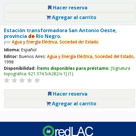
Hacer reserva
Agregar al carrito
Estación transformadora San Antonio Oeste,
provincia
de
Río Negro.
por
Agua
y
Energía
Eléctrica,
Sociedad
de
l
Estado
.
Idioma:
Español
Editor:
Buenos Aires:
Agua
y
Energía
Eléctrica,
Sociedad
de
l
Estado
,
1998
Disponibilidad:
Ítems disponibles para préstamo:
Signatura
topográfica:
621.374.5/A282/v.1
(1).
Hacer reserva
Agregar al carrito