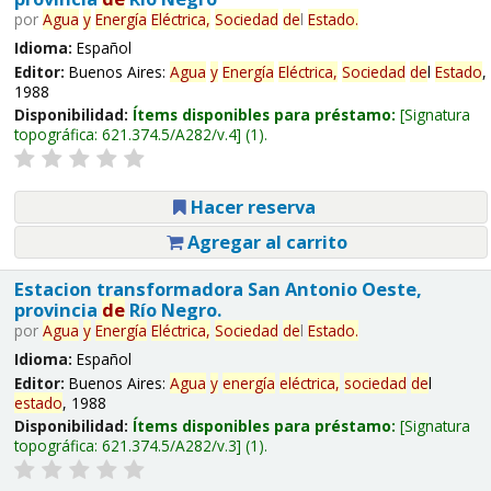
por
Agua
y
Energía
Eléctrica,
Sociedad
de
l
Estado
.
Idioma:
Español
Editor:
Buenos Aires:
Agua
y
Energía
Eléctrica,
Sociedad
de
l
Estado
,
1988
Disponibilidad:
Ítems disponibles para préstamo:
Signatura
topográfica:
621.374.5/A282/v.4
(1).
Hacer reserva
Agregar al carrito
Estacion transformadora San Antonio Oeste,
provincia
de
Río Negro.
por
Agua
y
Energía
Eléctrica,
Sociedad
de
l
Estado
.
Idioma:
Español
Editor:
Buenos Aires:
Agua
y
energía
eléctrica,
sociedad
de
l
estado
, 1988
Disponibilidad:
Ítems disponibles para préstamo:
Signatura
topográfica:
621.374.5/A282/v.3
(1).