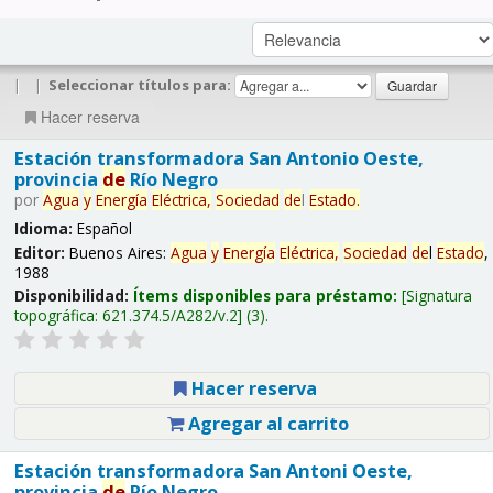
|
|
Seleccionar títulos para:
Hacer reserva
Estación transformadora San Antonio Oeste,
provincia
de
Río Negro
por
Agua
y
Energía
Eléctrica,
Sociedad
de
l
Estado
.
Idioma:
Español
Editor:
Buenos Aires:
Agua
y
Energía
Eléctrica,
Sociedad
de
l
Estado
,
1988
Disponibilidad:
Ítems disponibles para préstamo:
Signatura
topográfica:
621.374.5/A282/v.2
(3).
Hacer reserva
Agregar al carrito
Estación transformadora San Antoni Oeste,
provincia
de
Río Negro