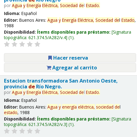
por
Agua
y
Energía
Eléctrica,
Sociedad
de
l
Estado
.
Idioma:
Español
Editor:
Buenos Aires:
Agua
y
Energía
Eléctrica,
Sociedad
de
l
Estado
,
1988
Disponibilidad:
Ítems disponibles para préstamo:
Signatura
topográfica:
621.374.5/A282/v.4
(1).
Hacer reserva
Agregar al carrito
Estacion transformadora San Antonio Oeste,
provincia
de
Río Negro.
por
Agua
y
Energía
Eléctrica,
Sociedad
de
l
Estado
.
Idioma:
Español
Editor:
Buenos Aires:
Agua
y
energía
eléctrica,
sociedad
de
l
estado
, 1988
Disponibilidad:
Ítems disponibles para préstamo:
Signatura
topográfica:
621.374.5/A282/v.3
(1).