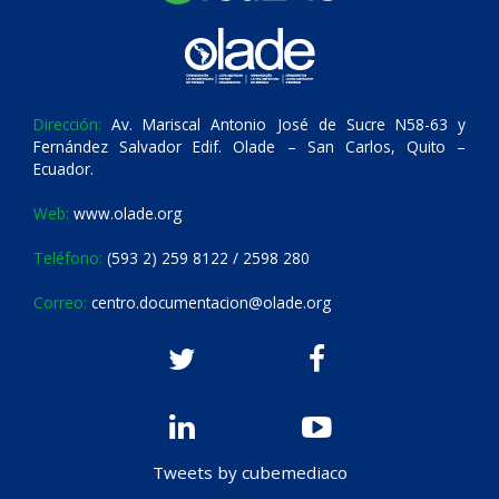
Dirección:
Av. Mariscal Antonio José de Sucre N58-63 y
Fernández Salvador Edif. Olade – San Carlos, Quito –
Ecuador.
Web:
www.olade.org
Teléfono:
(593 2) 259 8122 / 2598 280
Correo:
centro.documentacion@olade.org
Tweets by cubemediaco