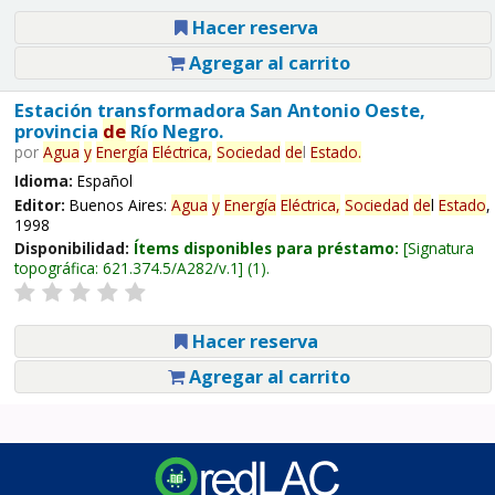
Hacer reserva
Agregar al carrito
Estación transformadora San Antonio Oeste,
provincia
de
Río Negro.
por
Agua
y
Energía
Eléctrica,
Sociedad
de
l
Estado
.
Idioma:
Español
Editor:
Buenos Aires:
Agua
y
Energía
Eléctrica,
Sociedad
de
l
Estado
,
1998
Disponibilidad:
Ítems disponibles para préstamo:
Signatura
topográfica:
621.374.5/A282/v.1
(1).
Hacer reserva
Agregar al carrito