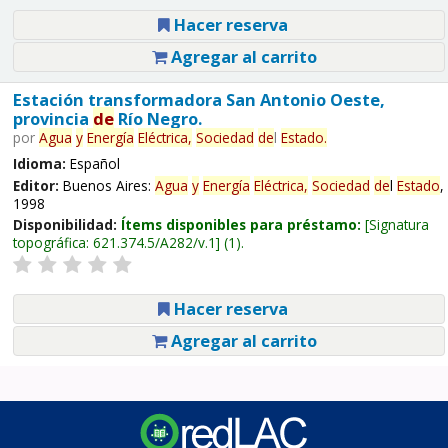
Hacer reserva
Agregar al carrito
Estación transformadora San Antonio Oeste,
provincia
de
Río Negro.
por
Agua
y
Energía
Eléctrica,
Sociedad
de
l
Estado
.
Idioma:
Español
Editor:
Buenos Aires:
Agua
y
Energía
Eléctrica,
Sociedad
de
l
Estado
,
1998
Disponibilidad:
Ítems disponibles para préstamo:
Signatura
topográfica:
621.374.5/A282/v.1
(1).
Hacer reserva
Agregar al carrito