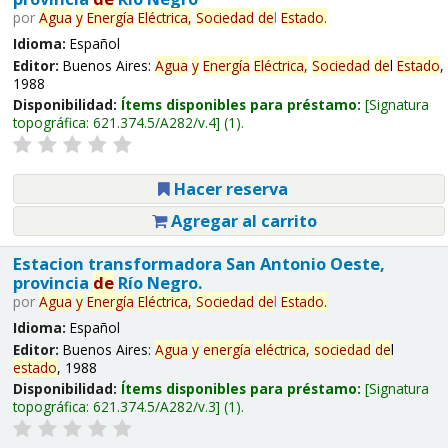
por
Agua
y
Energía
Eléctrica,
Sociedad
de
l
Estado
.
Idioma:
Español
Editor:
Buenos Aires:
Agua
y
Energía
Eléctrica,
Sociedad
de
l
Estado
,
1988
Disponibilidad:
Ítems disponibles para préstamo:
Signatura
topográfica:
621.374.5/A282/v.4
(1).
Hacer reserva
Agregar al carrito
Estacion transformadora San Antonio Oeste,
provincia
de
Río Negro.
por
Agua
y
Energía
Eléctrica,
Sociedad
de
l
Estado
.
Idioma:
Español
Editor:
Buenos Aires:
Agua
y
energía
eléctrica,
sociedad
de
l
estado
, 1988
Disponibilidad:
Ítems disponibles para préstamo:
Signatura
topográfica:
621.374.5/A282/v.3
(1).