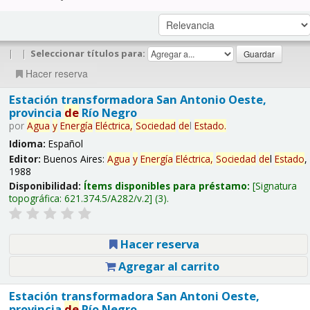
|
|
Seleccionar títulos para:
Hacer reserva
Estación transformadora San Antonio Oeste,
provincia
de
Río Negro
por
Agua
y
Energía
Eléctrica,
Sociedad
de
l
Estado
.
Idioma:
Español
Editor:
Buenos Aires:
Agua
y
Energía
Eléctrica,
Sociedad
de
l
Estado
,
1988
Disponibilidad:
Ítems disponibles para préstamo:
Signatura
topográfica:
621.374.5/A282/v.2
(3).
Hacer reserva
Agregar al carrito
Estación transformadora San Antoni Oeste,
provincia
de
Río Negro