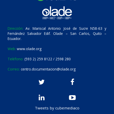
Dirección:
Av. Mariscal Antonio José de Sucre N58-63 y
Fernández Salvador Edif. Olade – San Carlos, Quito –
Ecuador.
Web:
www.olade.org
Teléfono:
(593 2) 259 8122 / 2598 280
Correo:
centro.documentacion@olade.org
Tweets by cubemediaco