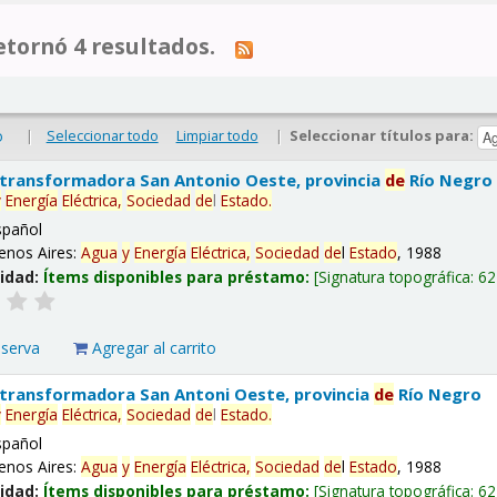
tornó 4 resultados.
|
Seleccionar todo
Limpiar todo
|
Seleccionar títulos para:
o
 transformadora San Antonio Oeste, provincia
de
Río Negro
y
Energía
Eléctrica,
Sociedad
de
l
Estado
.
spañol
enos Aires:
Agua
y
Energía
Eléctrica,
Sociedad
de
l
Estado
, 1988
lidad:
Ítems disponibles para préstamo:
Signatura topográfica:
62
eserva
Agregar al carrito
 transformadora San Antoni Oeste, provincia
de
Río Negro
y
Energía
Eléctrica,
Sociedad
de
l
Estado
.
spañol
enos Aires:
Agua
y
Energía
Eléctrica,
Sociedad
de
l
Estado
, 1988
lidad:
Ítems disponibles para préstamo:
Signatura topográfica:
62