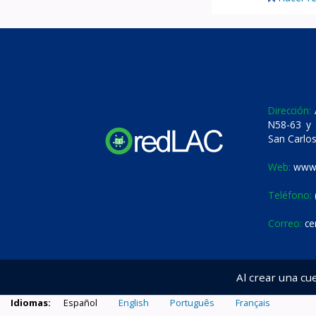
Dirección:
A
N58-63 y 
San Carlos
Web:
www.
Teléfono:
Correo:
ce
Al crear una cu
Idiomas:
Español
English
Português
Français