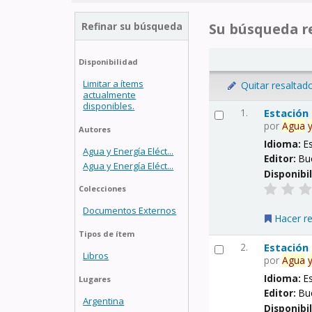
Refinar su búsqueda
Su búsqueda re
Disponibilidad
Limitar a ítems
Quitar resaltad
actualmente
disponibles.
1.
Estación
por
Agua
Autores
Idioma:
E
Agua y Energía Eléct...
Editor:
Bu
Agua y Energía Eléct...
Disponibi
Colecciones
Documentos Externos
Hacer r
Tipos de ítem
2.
Estación
Libros
por
Agua
Idioma:
E
Lugares
Editor:
Bu
Argentina
Disponibi