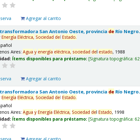
eserva
Agregar al carrito
 transformadora San Antonio Oeste, provincia
de
Río Negro
y
Energía
Eléctrica,
Sociedad
de
l
Estado
.
spañol
enos Aires:
Agua
y
energía
eléctrica,
sociedad
de
l
estado
, 1988
lidad:
Ítems disponibles para préstamo:
Signatura topográfica:
62
eserva
Agregar al carrito
 transformadora San Antonio Oeste, provincia
de
Río Negro
y
Energía
Eléctrica,
Sociedad
de
l
Estado
.
spañol
enos Aires:
Agua
y
Energía
Eléctrica,
Sociedad
de
l
Estado
, 1998
lidad:
Ítems disponibles para préstamo:
Signatura topográfica:
62
eserva
Agregar al carrito