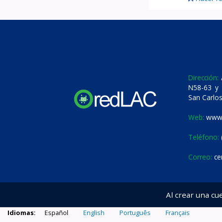
Dirección:
A
N58-63 y 
San Carlos
Web:
www.
Teléfono:
Correo:
ce
Al crear una cu
Idiomas:
Español
English
Português
Français