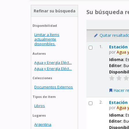
Refinar su búsqueda
Su búsqueda re
Disponibilidad
Limitar a ítems
Quitar resaltad
actualmente
disponibles.
1.
Estación
por
Agua
Autores
Idioma:
E
Agua y Energía Eléct...
Editor:
Bu
Agua y Energía Eléct...
Disponibi
Colecciones
Documentos Externos
Hacer r
Tipos de ítem
2.
Estación
Libros
por
Agua
Idioma:
E
Lugares
Editor:
Bu
Argentina
Disponibi