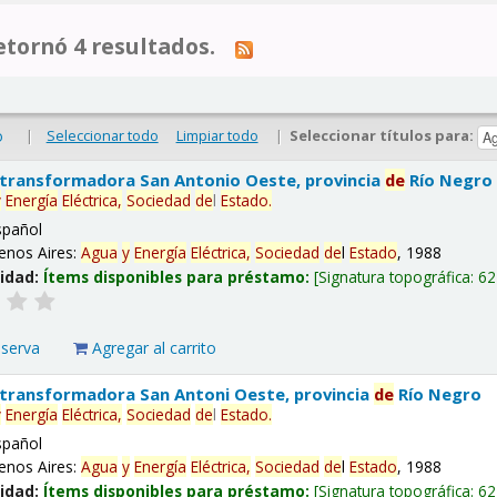
tornó 4 resultados.
|
Seleccionar todo
Limpiar todo
|
Seleccionar títulos para:
o
 transformadora San Antonio Oeste, provincia
de
Río Negro
y
Energía
Eléctrica,
Sociedad
de
l
Estado
.
spañol
enos Aires:
Agua
y
Energía
Eléctrica,
Sociedad
de
l
Estado
, 1988
lidad:
Ítems disponibles para préstamo:
Signatura topográfica:
62
eserva
Agregar al carrito
 transformadora San Antoni Oeste, provincia
de
Río Negro
y
Energía
Eléctrica,
Sociedad
de
l
Estado
.
spañol
enos Aires:
Agua
y
Energía
Eléctrica,
Sociedad
de
l
Estado
, 1988
lidad:
Ítems disponibles para préstamo:
Signatura topográfica:
62