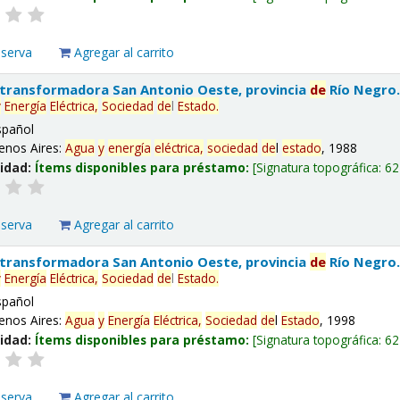
eserva
Agregar al carrito
 transformadora San Antonio Oeste, provincia
de
Río Negro
y
Energía
Eléctrica,
Sociedad
de
l
Estado
.
spañol
enos Aires:
Agua
y
energía
eléctrica,
sociedad
de
l
estado
, 1988
lidad:
Ítems disponibles para préstamo:
Signatura topográfica:
62
eserva
Agregar al carrito
 transformadora San Antonio Oeste, provincia
de
Río Negro
y
Energía
Eléctrica,
Sociedad
de
l
Estado
.
spañol
enos Aires:
Agua
y
Energía
Eléctrica,
Sociedad
de
l
Estado
, 1998
lidad:
Ítems disponibles para préstamo:
Signatura topográfica:
62
eserva
Agregar al carrito