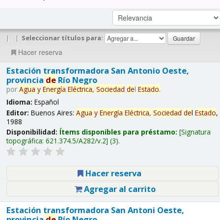
|
|
Seleccionar títulos para:
Hacer reserva
Estación transformadora San Antonio Oeste,
provincia
de
Río Negro
por
Agua
y
Energía
Eléctrica,
Sociedad
de
l
Estado
.
Idioma:
Español
Editor:
Buenos Aires:
Agua
y
Energía
Eléctrica,
Sociedad
de
l
Estado
,
1988
Disponibilidad:
Ítems disponibles para préstamo:
Signatura
topográfica:
621.374.5/A282/v.2
(3).
Hacer reserva
Agregar al carrito
Estación transformadora San Antoni Oeste,
provincia
de
Río Negro