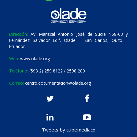
Dirección:
Av. Mariscal Antonio José de Sucre N58-63 y
Fernández Salvador Edif. Olade – San Carlos, Quito –
Ecuador.
Web:
www.olade.org
Teléfono:
(593 2) 259 8122 / 2598 280
Correo:
centro.documentacion@olade.org
Tweets by cubemediaco