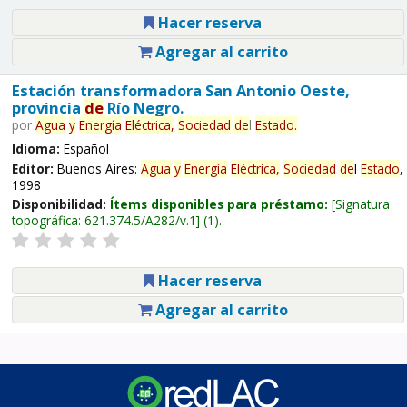
Hacer reserva
Agregar al carrito
Estación transformadora San Antonio Oeste,
provincia
de
Río Negro.
por
Agua
y
Energía
Eléctrica,
Sociedad
de
l
Estado
.
Idioma:
Español
Editor:
Buenos Aires:
Agua
y
Energía
Eléctrica,
Sociedad
de
l
Estado
,
1998
Disponibilidad:
Ítems disponibles para préstamo:
Signatura
topográfica:
621.374.5/A282/v.1
(1).
Hacer reserva
Agregar al carrito