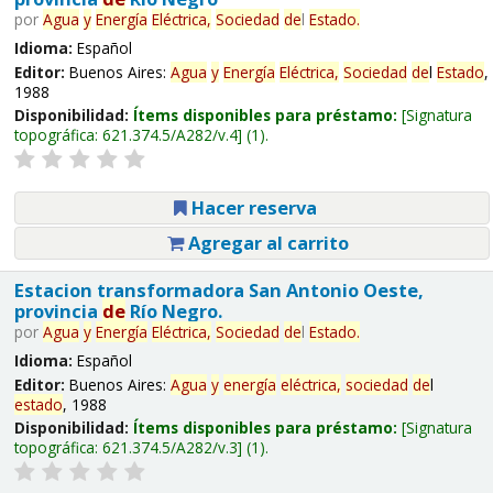
por
Agua
y
Energía
Eléctrica,
Sociedad
de
l
Estado
.
Idioma:
Español
Editor:
Buenos Aires:
Agua
y
Energía
Eléctrica,
Sociedad
de
l
Estado
,
1988
Disponibilidad:
Ítems disponibles para préstamo:
Signatura
topográfica:
621.374.5/A282/v.4
(1).
Hacer reserva
Agregar al carrito
Estacion transformadora San Antonio Oeste,
provincia
de
Río Negro.
por
Agua
y
Energía
Eléctrica,
Sociedad
de
l
Estado
.
Idioma:
Español
Editor:
Buenos Aires:
Agua
y
energía
eléctrica,
sociedad
de
l
estado
, 1988
Disponibilidad:
Ítems disponibles para préstamo:
Signatura
topográfica:
621.374.5/A282/v.3
(1).