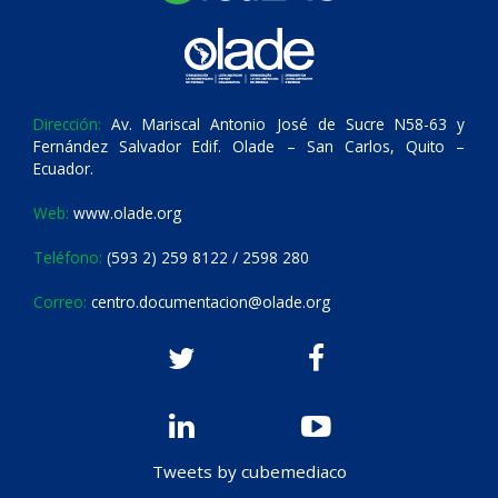
Dirección:
Av. Mariscal Antonio José de Sucre N58-63 y
Fernández Salvador Edif. Olade – San Carlos, Quito –
Ecuador.
Web:
www.olade.org
Teléfono:
(593 2) 259 8122 / 2598 280
Correo:
centro.documentacion@olade.org
Tweets by cubemediaco