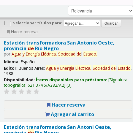
|
|
Seleccionar títulos para:
Hacer reserva
Estación transformadora San Antonio Oeste,
provincia
de
Río Negro
por
Agua
y
Energía
Eléctrica,
Sociedad
de
l
Estado
.
Idioma:
Español
Editor:
Buenos Aires:
Agua
y
Energía
Eléctrica,
Sociedad
de
l
Estado
,
1988
Disponibilidad:
Ítems disponibles para préstamo:
Signatura
topográfica:
621.374.5/A282/v.2
(3).
Hacer reserva
Agregar al carrito
Estación transformadora San Antoni Oeste,
provincia
de
Río Negro