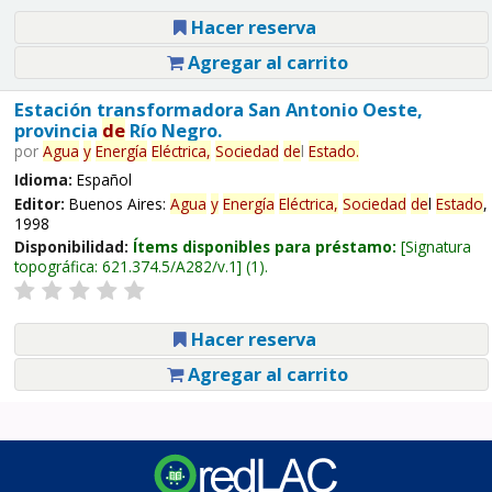
Hacer reserva
Agregar al carrito
Estación transformadora San Antonio Oeste,
provincia
de
Río Negro.
por
Agua
y
Energía
Eléctrica,
Sociedad
de
l
Estado
.
Idioma:
Español
Editor:
Buenos Aires:
Agua
y
Energía
Eléctrica,
Sociedad
de
l
Estado
,
1998
Disponibilidad:
Ítems disponibles para préstamo:
Signatura
topográfica:
621.374.5/A282/v.1
(1).
Hacer reserva
Agregar al carrito