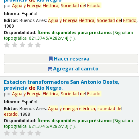
por
Agua
y
Energía
Eléctrica,
Sociedad
de
l
Estado
.
Idioma:
Español
Editor:
Buenos Aires:
Agua
y
Energía
Eléctrica,
Sociedad
de
l
Estado
,
1988
Disponibilidad:
Ítems disponibles para préstamo:
Signatura
topográfica:
621.374.5/A282/v.4
(1).
Hacer reserva
Agregar al carrito
Estacion transformadora San Antonio Oeste,
provincia
de
Río Negro.
por
Agua
y
Energía
Eléctrica,
Sociedad
de
l
Estado
.
Idioma:
Español
Editor:
Buenos Aires:
Agua
y
energía
eléctrica,
sociedad
de
l
estado
, 1988
Disponibilidad:
Ítems disponibles para préstamo:
Signatura
topográfica:
621.374.5/A282/v.3
(1).