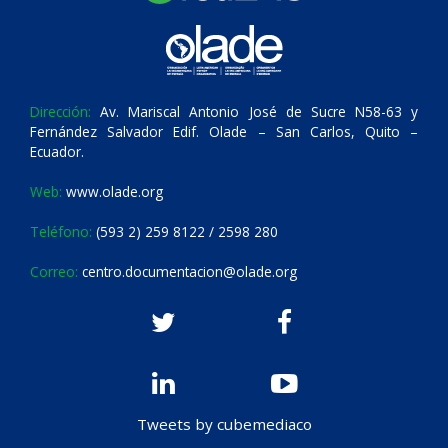
Dirección:
Av. Mariscal Antonio José de Sucre N58-63 y
Fernández Salvador Edif. Olade – San Carlos, Quito –
Ecuador.
Web:
www.olade.org
Teléfono:
(593 2) 259 8122 / 2598 280
Correo:
centro.documentacion@olade.org
Tweets by cubemediaco