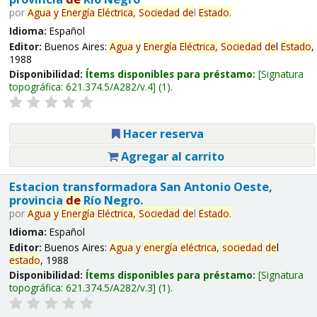
por
Agua
y
Energía
Eléctrica,
Sociedad
de
l
Estado
.
Idioma:
Español
Editor:
Buenos Aires:
Agua
y
Energía
Eléctrica,
Sociedad
de
l
Estado
,
1988
Disponibilidad:
Ítems disponibles para préstamo:
Signatura
topográfica:
621.374.5/A282/v.4
(1).
Hacer reserva
Agregar al carrito
Estacion transformadora San Antonio Oeste,
provincia
de
Río Negro.
por
Agua
y
Energía
Eléctrica,
Sociedad
de
l
Estado
.
Idioma:
Español
Editor:
Buenos Aires:
Agua
y
energía
eléctrica,
sociedad
de
l
estado
, 1988
Disponibilidad:
Ítems disponibles para préstamo:
Signatura
topográfica:
621.374.5/A282/v.3
(1).