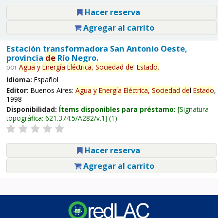
Hacer reserva
Agregar al carrito
Estación transformadora San Antonio Oeste,
provincia
de
Río Negro.
por
Agua
y
Energía
Eléctrica,
Sociedad
de
l
Estado
.
Idioma:
Español
Editor:
Buenos Aires:
Agua
y
Energía
Eléctrica,
Sociedad
de
l
Estado
,
1998
Disponibilidad:
Ítems disponibles para préstamo:
Signatura
topográfica:
621.374.5/A282/v.1
(1).
Hacer reserva
Agregar al carrito