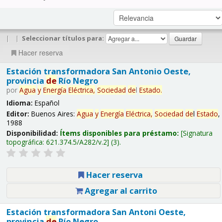
|
|
Seleccionar títulos para:
Hacer reserva
Estación transformadora San Antonio Oeste,
provincia
de
Río Negro
por
Agua
y
Energía
Eléctrica,
Sociedad
de
l
Estado
.
Idioma:
Español
Editor:
Buenos Aires:
Agua
y
Energía
Eléctrica,
Sociedad
de
l
Estado
,
1988
Disponibilidad:
Ítems disponibles para préstamo:
Signatura
topográfica:
621.374.5/A282/v.2
(3).
Hacer reserva
Agregar al carrito
Estación transformadora San Antoni Oeste,
provincia
de
Río Negro