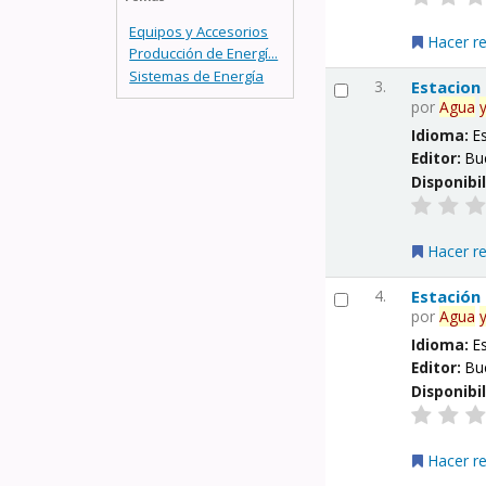
Equipos y Accesorios
Hacer r
Producción de Energí...
Sistemas de Energía
3.
Estacion
por
Agua
Idioma:
E
Editor:
Bu
Disponibi
Hacer r
4.
Estación
por
Agua
Idioma:
E
Editor:
Bu
Disponibi
Hacer r