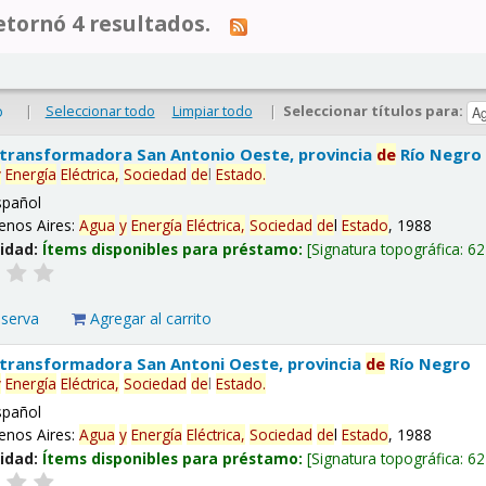
tornó 4 resultados.
|
Seleccionar todo
Limpiar todo
|
Seleccionar títulos para:
o
 transformadora San Antonio Oeste, provincia
de
Río Negro
y
Energía
Eléctrica,
Sociedad
de
l
Estado
.
spañol
enos Aires:
Agua
y
Energía
Eléctrica,
Sociedad
de
l
Estado
, 1988
lidad:
Ítems disponibles para préstamo:
Signatura topográfica:
62
eserva
Agregar al carrito
 transformadora San Antoni Oeste, provincia
de
Río Negro
y
Energía
Eléctrica,
Sociedad
de
l
Estado
.
spañol
enos Aires:
Agua
y
Energía
Eléctrica,
Sociedad
de
l
Estado
, 1988
lidad:
Ítems disponibles para préstamo:
Signatura topográfica:
62