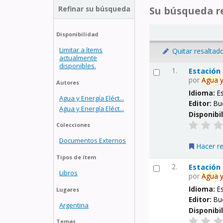
Refinar su búsqueda
Su búsqueda re
Disponibilidad
Limitar a ítems
Quitar resaltad
actualmente
disponibles.
1.
Estación
por
Agua
Autores
Idioma:
E
Agua y Energía Eléct...
Editor:
Bu
Agua y Energía Eléct...
Disponibi
Colecciones
Documentos Externos
Hacer r
Tipos de ítem
2.
Estación
Libros
por
Agua
Idioma:
E
Lugares
Editor:
Bu
Argentina
Disponibi
Temas