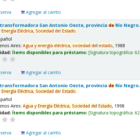
eserva
Agregar al carrito
 transformadora San Antonio Oeste, provincia
de
Río Negro
y
Energía
Eléctrica,
Sociedad
de
l
Estado
.
spañol
enos Aires:
Agua
y
energía
eléctrica,
sociedad
de
l
estado
, 1988
lidad:
Ítems disponibles para préstamo:
Signatura topográfica:
62
eserva
Agregar al carrito
 transformadora San Antonio Oeste, provincia
de
Río Negro
y
Energía
Eléctrica,
Sociedad
de
l
Estado
.
spañol
enos Aires:
Agua
y
Energía
Eléctrica,
Sociedad
de
l
Estado
, 1998
lidad:
Ítems disponibles para préstamo:
Signatura topográfica:
62
eserva
Agregar al carrito