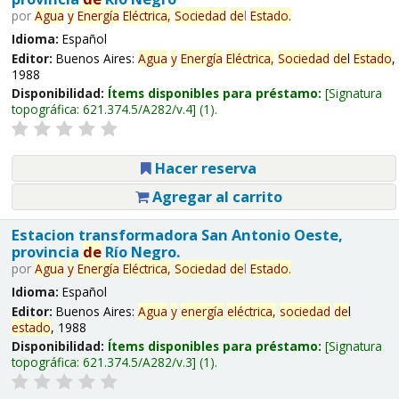
por
Agua
y
Energía
Eléctrica,
Sociedad
de
l
Estado
.
Idioma:
Español
Editor:
Buenos Aires:
Agua
y
Energía
Eléctrica,
Sociedad
de
l
Estado
,
1988
Disponibilidad:
Ítems disponibles para préstamo:
Signatura
topográfica:
621.374.5/A282/v.4
(1).
Hacer reserva
Agregar al carrito
Estacion transformadora San Antonio Oeste,
provincia
de
Río Negro.
por
Agua
y
Energía
Eléctrica,
Sociedad
de
l
Estado
.
Idioma:
Español
Editor:
Buenos Aires:
Agua
y
energía
eléctrica,
sociedad
de
l
estado
, 1988
Disponibilidad:
Ítems disponibles para préstamo:
Signatura
topográfica:
621.374.5/A282/v.3
(1).