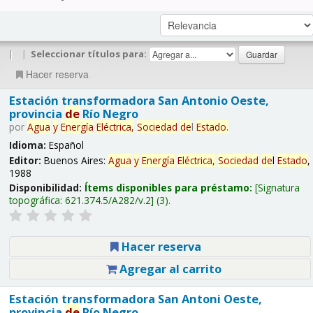
|
|
Seleccionar títulos para:
Hacer reserva
Estación transformadora San Antonio Oeste,
provincia
de
Río Negro
por
Agua
y
Energía
Eléctrica,
Sociedad
de
l
Estado
.
Idioma:
Español
Editor:
Buenos Aires:
Agua
y
Energía
Eléctrica,
Sociedad
de
l
Estado
,
1988
Disponibilidad:
Ítems disponibles para préstamo:
Signatura
topográfica:
621.374.5/A282/v.2
(3).
Hacer reserva
Agregar al carrito
Estación transformadora San Antoni Oeste,
provincia
de
Río Negro