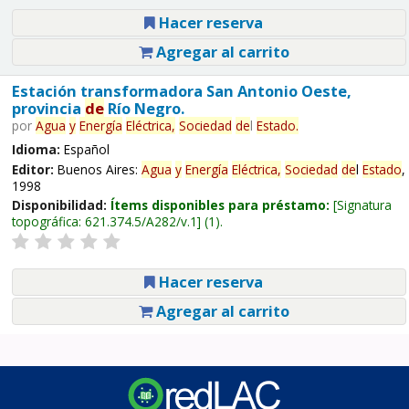
Hacer reserva
Agregar al carrito
Estación transformadora San Antonio Oeste,
provincia
de
Río Negro.
por
Agua
y
Energía
Eléctrica,
Sociedad
de
l
Estado
.
Idioma:
Español
Editor:
Buenos Aires:
Agua
y
Energía
Eléctrica,
Sociedad
de
l
Estado
,
1998
Disponibilidad:
Ítems disponibles para préstamo:
Signatura
topográfica:
621.374.5/A282/v.1
(1).
Hacer reserva
Agregar al carrito