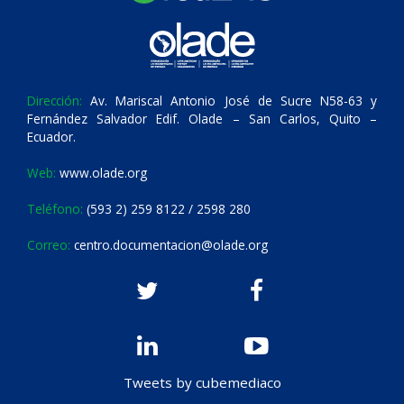
Dirección:
Av. Mariscal Antonio José de Sucre N58-63 y
Fernández Salvador Edif. Olade – San Carlos, Quito –
Ecuador.
Web:
www.olade.org
Teléfono:
(593 2) 259 8122 / 2598 280
Correo:
centro.documentacion@olade.org
Tweets by cubemediaco