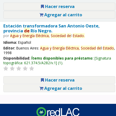
Hacer reserva
Agregar al carrito
Estación transformadora San Antonio Oeste,
provincia
de
Río Negro.
por
Agua
y
Energía
Eléctrica,
Sociedad
de
l
Estado
.
Idioma:
Español
Editor:
Buenos Aires:
Agua
y
Energía
Eléctrica,
Sociedad
de
l
Estado
,
1998
Disponibilidad:
Ítems disponibles para préstamo:
Signatura
topográfica:
621.374.5/A282/v.1
(1).
Hacer reserva
Agregar al carrito