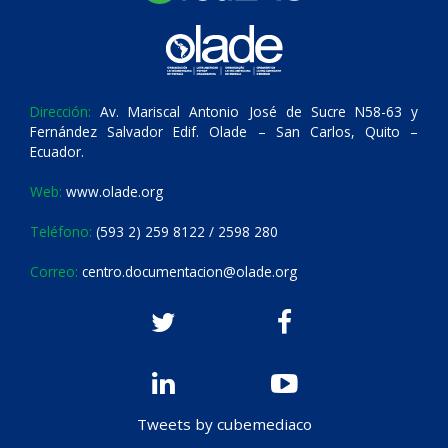
Dirección:
Av. Mariscal Antonio José de Sucre N58-63 y
Fernández Salvador Edif. Olade – San Carlos, Quito –
Ecuador.
Web:
www.olade.org
Teléfono:
(593 2) 259 8122 / 2598 280
Correo:
centro.documentacion@olade.org
Tweets by cubemediaco