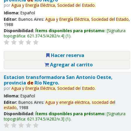
por
Agua
y
Energía
Eléctrica,
Sociedad
de
l
Estado
.
Idioma:
Español
Editor:
Buenos Aires:
Agua
y
Energía
Eléctrica,
Sociedad
de
l
Estado
,
1988
Disponibilidad:
Ítems disponibles para préstamo:
Signatura
topográfica:
621.374.5/A282/v.4
(1).
Hacer reserva
Agregar al carrito
Estacion transformadora San Antonio Oeste,
provincia
de
Río Negro.
por
Agua
y
Energía
Eléctrica,
Sociedad
de
l
Estado
.
Idioma:
Español
Editor:
Buenos Aires:
Agua
y
energía
eléctrica,
sociedad
de
l
estado
, 1988
Disponibilidad:
Ítems disponibles para préstamo:
Signatura
topográfica:
621.374.5/A282/v.3
(1).