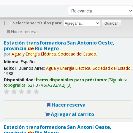
|
|
Seleccionar títulos para:
Hacer reserva
Estación transformadora San Antonio Oeste,
provincia
de
Río Negro
por
Agua
y
Energía
Eléctrica,
Sociedad
de
l
Estado
.
Idioma:
Español
Editor:
Buenos Aires:
Agua
y
Energía
Eléctrica,
Sociedad
de
l
Estado
,
1988
Disponibilidad:
Ítems disponibles para préstamo:
Signatura
topográfica:
621.374.5/A282/v.2
(3).
Hacer reserva
Agregar al carrito
Estación transformadora San Antoni Oeste,
provincia
de
Río Negro