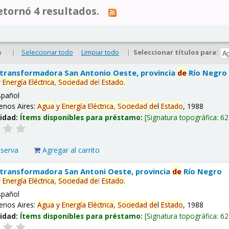
tornó 4 resultados.
|
Seleccionar todo
Limpiar todo
|
Seleccionar títulos para:
o
 transformadora San Antonio Oeste, provincia
de
Río Negro
y
Energía
Eléctrica,
Sociedad
de
l
Estado
.
spañol
enos Aires:
Agua
y
Energía
Eléctrica,
Sociedad
de
l
Estado
, 1988
lidad:
Ítems disponibles para préstamo:
Signatura topográfica:
62
eserva
Agregar al carrito
 transformadora San Antoni Oeste, provincia
de
Río Negro
y
Energía
Eléctrica,
Sociedad
de
l
Estado
.
spañol
enos Aires:
Agua
y
Energía
Eléctrica,
Sociedad
de
l
Estado
, 1988
lidad:
Ítems disponibles para préstamo:
Signatura topográfica:
62