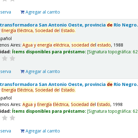
eserva
Agregar al carrito
 transformadora San Antonio Oeste, provincia
de
Río Negro
y
Energía
Eléctrica,
Sociedad
de
l
Estado
.
spañol
enos Aires:
Agua
y
energía
eléctrica,
sociedad
de
l
estado
, 1988
lidad:
Ítems disponibles para préstamo:
Signatura topográfica:
62
eserva
Agregar al carrito
 transformadora San Antonio Oeste, provincia
de
Río Negro
y
Energía
Eléctrica,
Sociedad
de
l
Estado
.
spañol
enos Aires:
Agua
y
Energía
Eléctrica,
Sociedad
de
l
Estado
, 1998
lidad:
Ítems disponibles para préstamo:
Signatura topográfica:
62
eserva
Agregar al carrito