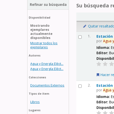
Refinar su búsqueda
Su búsqueda re
Disponibilidad
Mostrando
Quitar resaltad
ejemplares
actualmente
1.
Estación
disponibles
por
Agua
Mostrar todos los
ejemplares
Idioma:
E
Editor:
Bu
Autores
Disponibi
Agua y Energía Eléct...
Agua y Energía Eléct...
Hacer r
Colecciones
2.
Estación
Documentos Externos
por
Agua
Tipos de ítem
Idioma:
E
Libros
Editor:
Bu
Disponibi
Lugares