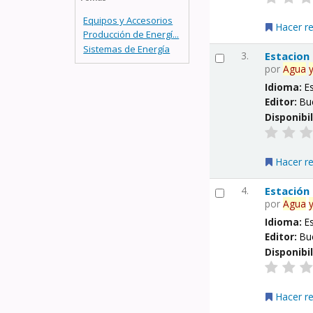
Equipos y Accesorios
Hacer r
Producción de Energí...
Sistemas de Energía
3.
Estacion
por
Agua
Idioma:
E
Editor:
Bu
Disponibi
Hacer r
4.
Estación
por
Agua
Idioma:
E
Editor:
Bu
Disponibi
Hacer r