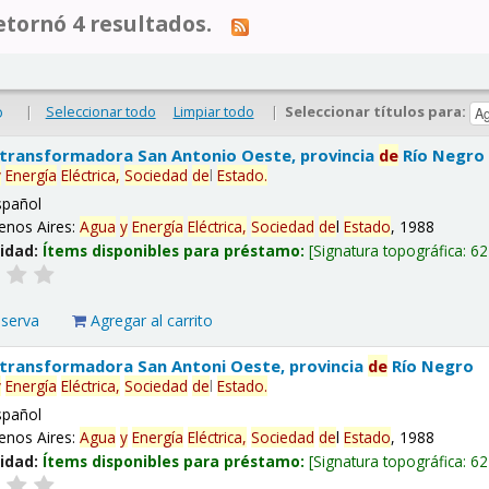
tornó 4 resultados.
|
Seleccionar todo
Limpiar todo
|
Seleccionar títulos para:
o
 transformadora San Antonio Oeste, provincia
de
Río Negro
y
Energía
Eléctrica,
Sociedad
de
l
Estado
.
spañol
enos Aires:
Agua
y
Energía
Eléctrica,
Sociedad
de
l
Estado
, 1988
lidad:
Ítems disponibles para préstamo:
Signatura topográfica:
62
eserva
Agregar al carrito
 transformadora San Antoni Oeste, provincia
de
Río Negro
y
Energía
Eléctrica,
Sociedad
de
l
Estado
.
spañol
enos Aires:
Agua
y
Energía
Eléctrica,
Sociedad
de
l
Estado
, 1988
lidad:
Ítems disponibles para préstamo:
Signatura topográfica:
62