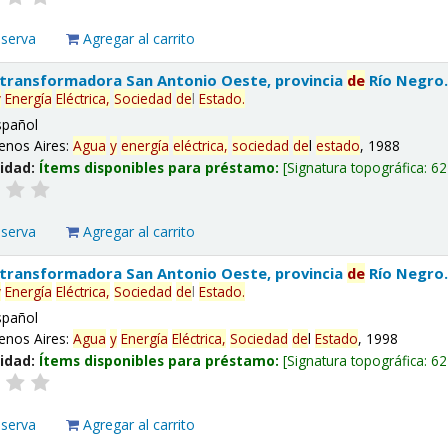
eserva
Agregar al carrito
 transformadora San Antonio Oeste, provincia
de
Río Negro
y
Energía
Eléctrica,
Sociedad
de
l
Estado
.
spañol
enos Aires:
Agua
y
energía
eléctrica,
sociedad
de
l
estado
, 1988
lidad:
Ítems disponibles para préstamo:
Signatura topográfica:
62
eserva
Agregar al carrito
 transformadora San Antonio Oeste, provincia
de
Río Negro
y
Energía
Eléctrica,
Sociedad
de
l
Estado
.
spañol
enos Aires:
Agua
y
Energía
Eléctrica,
Sociedad
de
l
Estado
, 1998
lidad:
Ítems disponibles para préstamo:
Signatura topográfica:
62
eserva
Agregar al carrito