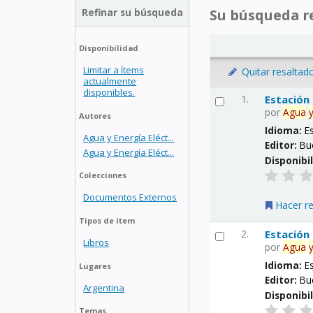
Refinar su búsqueda
Su búsqueda re
Disponibilidad
Limitar a ítems
Quitar resaltad
actualmente
disponibles.
1.
Estación
por
Agua
Autores
Idioma:
E
Agua y Energía Eléct...
Editor:
Bu
Agua y Energía Eléct...
Disponibi
Colecciones
Documentos Externos
Hacer r
Tipos de ítem
2.
Estación
Libros
por
Agua
Idioma:
E
Lugares
Editor:
Bu
Argentina
Disponibi
Temas