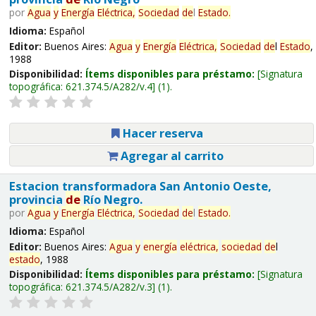
por
Agua
y
Energía
Eléctrica,
Sociedad
de
l
Estado
.
Idioma:
Español
Editor:
Buenos Aires:
Agua
y
Energía
Eléctrica,
Sociedad
de
l
Estado
,
1988
Disponibilidad:
Ítems disponibles para préstamo:
Signatura
topográfica:
621.374.5/A282/v.4
(1).
Hacer reserva
Agregar al carrito
Estacion transformadora San Antonio Oeste,
provincia
de
Río Negro.
por
Agua
y
Energía
Eléctrica,
Sociedad
de
l
Estado
.
Idioma:
Español
Editor:
Buenos Aires:
Agua
y
energía
eléctrica,
sociedad
de
l
estado
, 1988
Disponibilidad:
Ítems disponibles para préstamo:
Signatura
topográfica:
621.374.5/A282/v.3
(1).