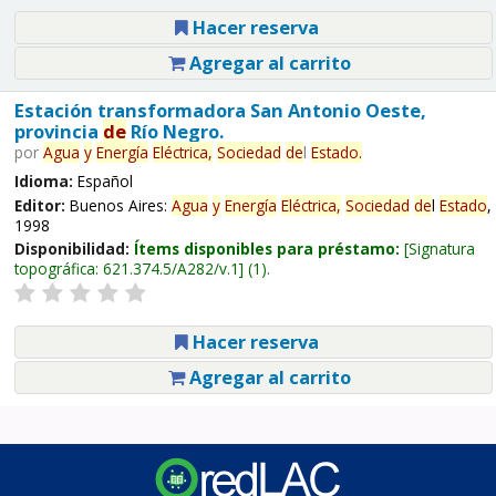
Hacer reserva
Agregar al carrito
Estación transformadora San Antonio Oeste,
provincia
de
Río Negro.
por
Agua
y
Energía
Eléctrica,
Sociedad
de
l
Estado
.
Idioma:
Español
Editor:
Buenos Aires:
Agua
y
Energía
Eléctrica,
Sociedad
de
l
Estado
,
1998
Disponibilidad:
Ítems disponibles para préstamo:
Signatura
topográfica:
621.374.5/A282/v.1
(1).
Hacer reserva
Agregar al carrito