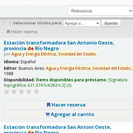
|
|
Seleccionar títulos para:
Hacer reserva
Estación transformadora San Antonio Oeste,
provincia
de
Río Negro
por
Agua
y
Energía
Eléctrica,
Sociedad
de
l
Estado
.
Idioma:
Español
Editor:
Buenos Aires:
Agua
y
Energía
Eléctrica,
Sociedad
de
l
Estado
,
1988
Disponibilidad:
Ítems disponibles para préstamo:
Signatura
topográfica:
621.374.5/A282/v.2
(3).
Hacer reserva
Agregar al carrito
Estación transformadora San Antoni Oeste,
provincia
de
Río Negro