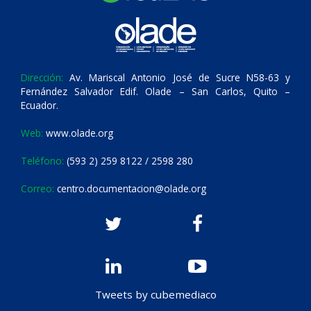
Dirección:
Av. Mariscal Antonio José de Sucre N58-63 y
Fernández Salvador Edif. Olade – San Carlos, Quito –
Ecuador.
Web:
www.olade.org
Teléfono:
(593 2) 259 8122 / 2598 280
Correo:
centro.documentacion@olade.org
Tweets by cubemediaco