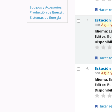
Equipos y Accesorios
Hacer r
Producción de Energí...
Sistemas de Energía
3.
Estacion
por
Agua
Idioma:
E
Editor:
Bu
Disponibi
Hacer r
4.
Estación
por
Agua
Idioma:
E
Editor:
Bu
Disponibi
Hacer r