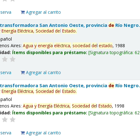
eserva
Agregar al carrito
 transformadora San Antonio Oeste, provincia
de
Río Negro
y
Energía
Eléctrica,
Sociedad
de
l
Estado
.
spañol
enos Aires:
Agua
y
energía
eléctrica,
sociedad
de
l
estado
, 1988
lidad:
Ítems disponibles para préstamo:
Signatura topográfica:
62
eserva
Agregar al carrito
 transformadora San Antonio Oeste, provincia
de
Río Negro
y
Energía
Eléctrica,
Sociedad
de
l
Estado
.
spañol
enos Aires:
Agua
y
Energía
Eléctrica,
Sociedad
de
l
Estado
, 1998
lidad:
Ítems disponibles para préstamo:
Signatura topográfica:
62
eserva
Agregar al carrito