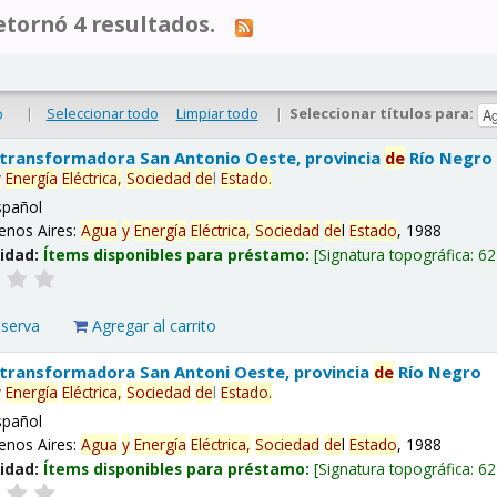
tornó 4 resultados.
|
Seleccionar todo
Limpiar todo
|
Seleccionar títulos para:
o
 transformadora San Antonio Oeste, provincia
de
Río Negro
y
Energía
Eléctrica,
Sociedad
de
l
Estado
.
spañol
enos Aires:
Agua
y
Energía
Eléctrica,
Sociedad
de
l
Estado
, 1988
lidad:
Ítems disponibles para préstamo:
Signatura topográfica:
62
eserva
Agregar al carrito
 transformadora San Antoni Oeste, provincia
de
Río Negro
y
Energía
Eléctrica,
Sociedad
de
l
Estado
.
spañol
enos Aires:
Agua
y
Energía
Eléctrica,
Sociedad
de
l
Estado
, 1988
lidad:
Ítems disponibles para préstamo:
Signatura topográfica:
62