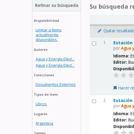
Refinar su búsqueda
Su búsqueda re
Disponibilidad
Limitar a ítems
Quitar resaltad
actualmente
disponibles.
1.
Estación
por
Agua
Autores
Idioma:
E
Agua y Energía Eléct...
Editor:
Bu
Agua y Energía Eléct...
Disponibi
Colecciones
Documentos Externos
Hacer r
Tipos de ítem
2.
Estación
Libros
por
Agua
Idioma:
E
Lugares
Editor:
Bu
Argentina
Disponibi
Temas