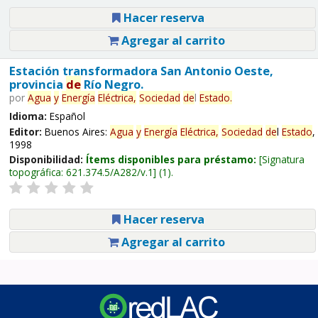
Hacer reserva
Agregar al carrito
Estación transformadora San Antonio Oeste,
provincia
de
Río Negro.
por
Agua
y
Energía
Eléctrica,
Sociedad
de
l
Estado
.
Idioma:
Español
Editor:
Buenos Aires:
Agua
y
Energía
Eléctrica,
Sociedad
de
l
Estado
,
1998
Disponibilidad:
Ítems disponibles para préstamo:
Signatura
topográfica:
621.374.5/A282/v.1
(1).
Hacer reserva
Agregar al carrito