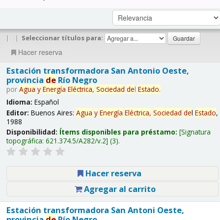
|
|
Seleccionar títulos para:
Hacer reserva
Estación transformadora San Antonio Oeste,
provincia
de
Río Negro
por
Agua
y
Energía
Eléctrica,
Sociedad
de
l
Estado
.
Idioma:
Español
Editor:
Buenos Aires:
Agua
y
Energía
Eléctrica,
Sociedad
de
l
Estado
,
1988
Disponibilidad:
Ítems disponibles para préstamo:
Signatura
topográfica:
621.374.5/A282/v.2
(3).
Hacer reserva
Agregar al carrito
Estación transformadora San Antoni Oeste,
provincia
de
Río Negro