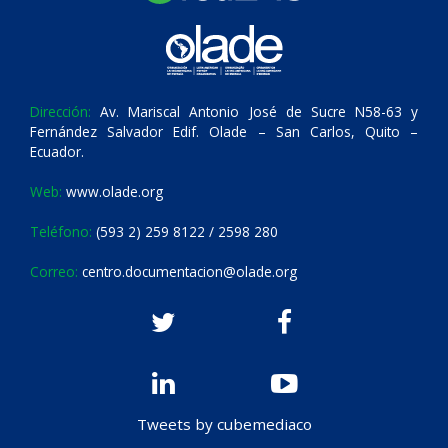
Dirección:
Av. Mariscal Antonio José de Sucre N58-63 y
Fernández Salvador Edif. Olade – San Carlos, Quito –
Ecuador.
Web:
www.olade.org
Teléfono:
(593 2) 259 8122 / 2598 280
Correo:
centro.documentacion@olade.org
Tweets by cubemediaco